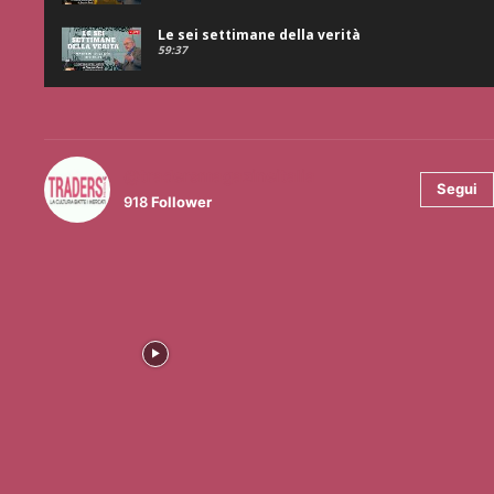
Le sei settimane della verità
59:37
@tradersmagazineitalia
Segui
918
Follower