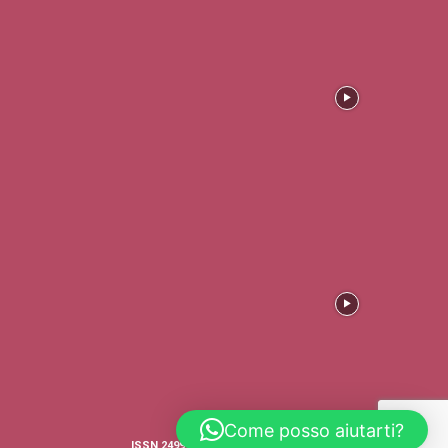
Come posso aiutarti?
ISSN 2499-4316 © COPYRIGHT - TRADERS'