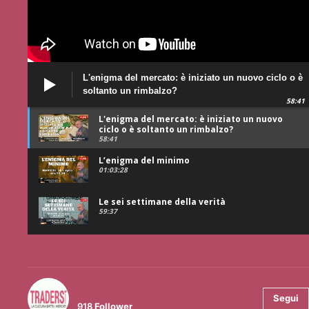
L'enigma del mercato: è iniziato un nuovo ciclo o è
soltanto un rimbalzo?
58:41
L'enigma del mercato: è iniziato un nuovo
ciclo o è soltanto un rimbalzo?
58:41
L’enigma del minimo
01:03:28
Le sei settimane della verità
59:37
@tradersmagazineitalia
Segui
918
Follower