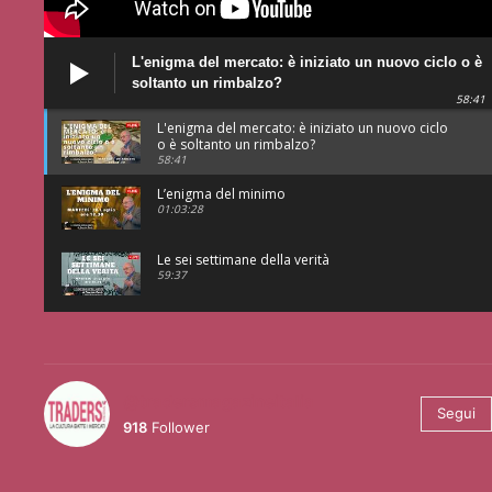
L'enigma del mercato: è iniziato un nuovo ciclo o è
soltanto un rimbalzo?
58:41
L'enigma del mercato: è iniziato un nuovo ciclo
o è soltanto un rimbalzo?
58:41
L’enigma del minimo
01:03:28
Le sei settimane della verità
59:37
@tradersmagazineitalia
Segui
918
Follower