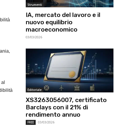
Strumenti
IA, mercato del lavoro e il
ilità
nuovo equilibrio
macroeconomico
03/03/2026
ania,
 al
ibilità
Editoriale
XS3263056007, certificato
Barclays con il 21% di
rendimento annuo
03/03/2026
FREE