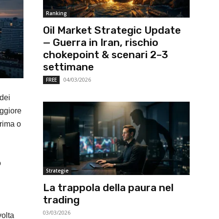
Ranking
Oil Market Strategic Update
— Guerra in Iran, rischio
chokepoint & scenari 2–3
settimane
04/03/2026
FREE
dei
aggiore
rima o
o
Strategie
La trappola della paura nel
trading
03/03/2026
volta