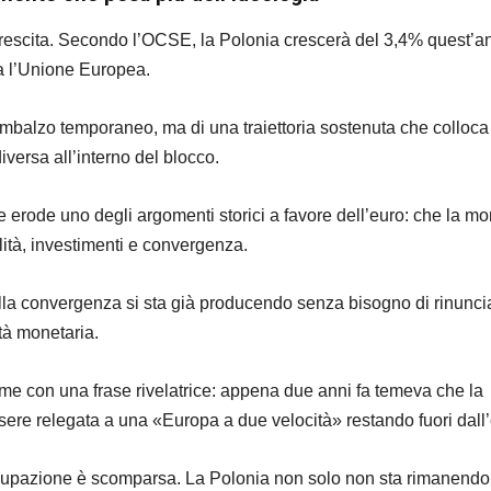
 crescita. Secondo l’OCSE, la Polonia crescerà del 3,4% quest’an
tta l’Unione Europea.
rimbalzo temporaneo, ma di una traiettoria sostenuta che colloca 
versa all’interno del blocco.
erode uno degli argomenti storici a favore dell’euro: che la m
lità, investimenti e convergenza.
lla convergenza si sta già producendo senza bisogno di rinunci
ità monetaria.
e con una frase rivelatrice: appena due anni fa temeva che la
ere relegata a una «Europa a due velocità» restando fuori dall’
cupazione è scomparsa. La Polonia non solo non sta rimanendo