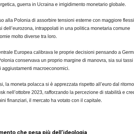
rgetica, guerra in Ucraina e irrigidimento monetario globale.
o alla Polonia di assorbire tensioni esterne con maggiore flessib
esi dell’eurozona, intrappolati in una politica monetaria comune
omie molto diverse tra loro.
ntrale Europea calibrava le proprie decisioni pensando a Germ
a Polonia conservava un proprio margine di manovra, sia sui tassi
li aggiustamenti macroeconomici.
si, la moneta polacca si è apprezzata rispetto all’euro dal ritorno
k nell’ottobre 2023, rafforzando la percezione di stabilità e cred
mini finanziari, il mercato ha votato con il capitale.
omento che pesa più dell’ideologia