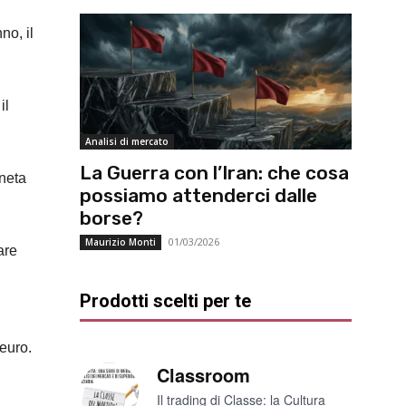
no, il
il
Analisi di mercato
La Guerra con l’Iran: che cosa
oneta
possiamo attenderci dalle
borse?
01/03/2026
Maurizio Monti
are
Prodotti scelti per te
euro.
Classroom
Il trading di Classe: la Cultura