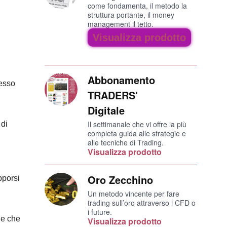
come fondamenta, il metodo la
struttura portante, il money
management il tetto.
Visualizza prodotto
Abbonamento
tesso
TRADERS'
Digitale
Il settimanale che vi offre la più
 di
completa guida alle strategie e
alle tecniche di Trading.
Visualizza prodotto
Oro Zecchino
pporsi
Un metodo vincente per fare
trading sull’oro attraverso i CFD o
i future.
ne che
Visualizza prodotto