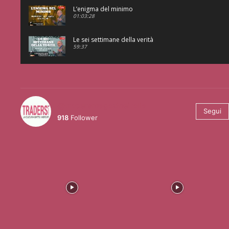
L’enigma del minimo
01:03:28
Le sei settimane della verità
59:37
@tradersmagazineitalia
Segui
918
Follower