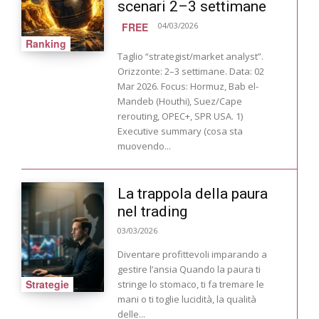
scenari 2–3 settimane
FREE
04/03/2026
Ranking
Taglio “strategist/market analyst”.
Orizzonte: 2–3 settimane. Data: 02
Mar 2026. Focus: Hormuz, Bab el-
Mandeb (Houthi), Suez/Cape
rerouting, OPEC+, SPR USA. 1)
Executive summary (cosa sta
muovendo...
La trappola della paura
nel trading
03/03/2026
Diventare profittevoli imparando a
gestire l’ansia Quando la paura ti
Strategie
stringe lo stomaco, ti fa tremare le
mani o ti toglie lucidità, la qualità
delle...