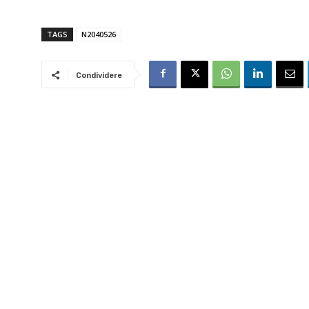
TAGS
N2040526
Condividere