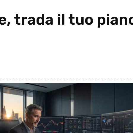
de, trada il tuo pian
026