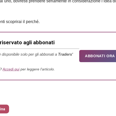
i uno, dovresti prendere seriamente in considerazione l’idea di
ti scoprirai il perché.
iservato agli abbonati
 disponibile solo per gli abbonati a
Traders'
ABBONATI ORA
o?
Accedi qui
per leggere l'articolo.
zine – nr 204 Maggio 2026
tina