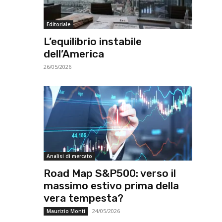
Editoriale
L’equilibrio instabile
dell’America
26/05/2026
Analisi di mercato
Road Map S&P500: verso il
massimo estivo prima della
vera tempesta?
24/05/2026
Maurizio Monti