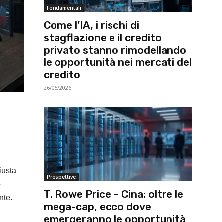
Fondamentali
Come l’IA, i rischi di
stagflazione e il credito
privato stanno rimodellando
le opportunità nei mercati del
credito
26/05/2026
giusta
Prospettive
o
T. Rowe Price – Cina: oltre le
nte.
mega-cap, ecco dove
emergeranno le opportunità