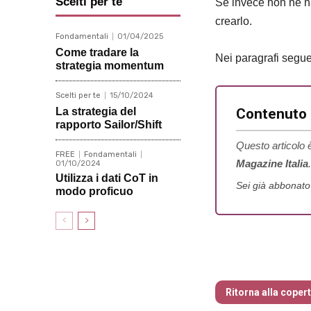
Scelti per te
Se invece non ne ha
crearlo.
Fondamentali
01/04/2025
Come tradare la
Nei paragrafi seguen
strategia momentum
Scelti per te
15/10/2024
La strategia del
Contenuto r
rapporto Sailor/Shift
Questo articolo è
FREE
Fondamentali
Magazine Italia
.
01/10/2024
Utilizza i dati CoT in
Sei già abbonat
modo proficuo
Traders’ Maga
Ritorna alla coper