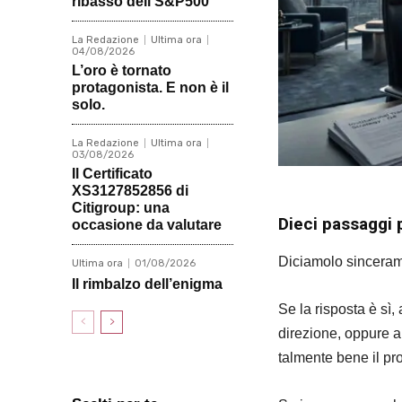
ribasso dell’S&P500
La Redazione
Ultima ora
04/08/2026
L’oro è tornato
protagonista. E non è il
solo.
La Redazione
Ultima ora
03/08/2026
Il Certificato
XS3127852856 di
Citigroup: una
Dieci passaggi 
occasione da valutare
Diciamolo sincerame
Ultima ora
01/08/2026
Il rimbalzo dell’enigma
Se la risposta è sì,
direzione, oppure ap
talmente bene il pr