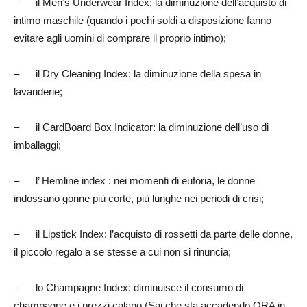
–
il Men’s Underwear Index: la diminuzione dell’acquisto di
intimo maschile (quando i pochi soldi a disposizione fanno
evitare agli uomini di comprare il proprio intimo);
–
il Dry Cleaning Index: la diminuzione della spesa in
lavanderie;
–
il CardBoard Box Indicator: la diminuzione dell’uso di
imballaggi;
–
l’ Hemline index : nei momenti di euforia, le donne
indossano gonne più corte, più lunghe nei periodi di crisi;
–
il Lipstick Index: l’acquisto di rossetti da parte delle donne,
il piccolo regalo a se stesse a cui non si rinuncia;
–
lo Champagne Index: diminuisce il consumo di
champagne e i prezzi calano (Sai che sta accadendo ORA in