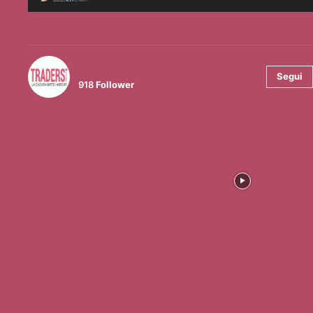
@tradersmagazineitalia
Segui
918
Follower