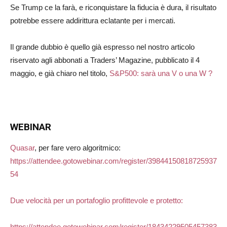
Se Trump ce la farà, e riconquistare la fiducia è dura, il risultato
potrebbe essere addirittura eclatante per i mercati.
Il grande dubbio è quello già espresso nel nostro articolo
riservato agli abbonati a Traders’ Magazine, pubblicato il 4
maggio, e già chiaro nel titolo,
S&P500: sarà una V o una W ?
WEBINAR
Quasar
, per fare vero algoritmico:
https://attendee.gotowebinar.com/register/39844150818725937
54
Due velocità per un portafoglio profittevole e protetto:
https://attendee.gotowebinar.com/register/18434229505457383