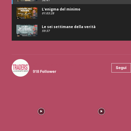
58:41
L’enigma del minimo
01:03:28
Le sei settimane della verità
59:37
@tradersmagazineitalia
Segui
918
Follower