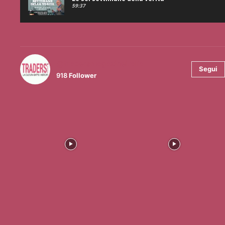
59:37
@tradersmagazineitalia
Segui
918
Follower