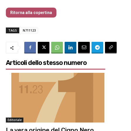
Ritorna alla copertina
TAGS
N711123
Articoli dello stesso numero
Editoriale
La vera origine del Cigno Nero