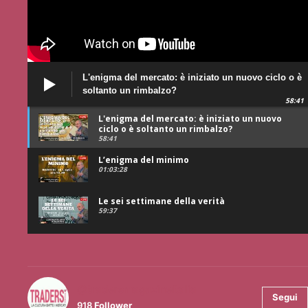
L'enigma del mercato: è iniziato un nuovo ciclo o è
soltanto un rimbalzo?
58:41
L'enigma del mercato: è iniziato un nuovo
ciclo o è soltanto un rimbalzo?
58:41
L’enigma del minimo
01:03:28
Le sei settimane della verità
59:37
@tradersmagazineitalia
Segui
918
Follower