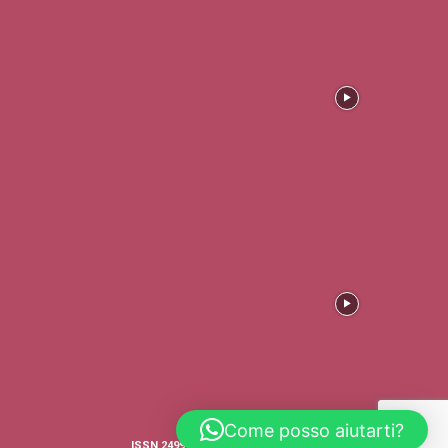
Come posso aiutarti?
ISSN 2499-4316 © COPYRIGHT - TRADERS'