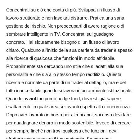
Concentrati su ciò che conta di più. Sviluppa un flusso di
lavoro strutturato e non lasciarti distrarre. Pratica una sana
gestione del rischio. Non preoccuparti di avere ragione o di
sembrare intelligente in TV. Concentrati sul guadagno
concreto. Hai sicuramente bisogno di un flusso di lavoro
chiaro. Qualcuno all’inizio della sua carriera da trader è spesso
alla ricerca di qualcosa che funzioni in modo affidabile.
Probabilmente sta cercando uno stile che si adatti alla sua
personalità e che sia allo stesso tempo redditizio. Questa
ricerca è normale da parte di un trader al dettaglio, ma è del
tutto inaccettabile quando si lavora in un ambiente istituzionale.
Quando avvii il tuo primo hedge fund, dovresti già sapere
esattamente in quale area sei avanti rispetto alla concorrenza.
Dopo aver lavorato in borsa per alcuni anni, sai cosa devi fare
per guadagnare denaro in modo sostenibile. Invece di cercare
per sempre finché non trovi qualcosa che funzioni, devi
sfruttare con sicurezza il tuo vantaggio. Se non puoi