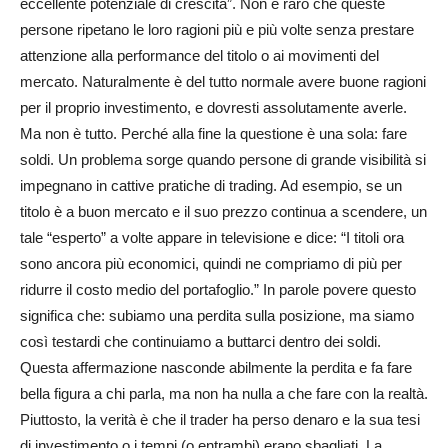
eccellente potenziale di crescita”. Non è raro che queste
persone ripetano le loro ragioni più e più volte senza prestare
attenzione alla performance del titolo o ai movimenti del
mercato. Naturalmente è del tutto normale avere buone ragioni
per il proprio investimento, e dovresti assolutamente averle.
Ma non è tutto. Perché alla fine la questione è una sola: fare
soldi. Un problema sorge quando persone di grande visibilità si
impegnano in cattive pratiche di trading. Ad esempio, se un
titolo è a buon mercato e il suo prezzo continua a scendere, un
tale “esperto” a volte appare in televisione e dice: “I titoli ora
sono ancora più economici, quindi ne compriamo di più per
ridurre il costo medio del portafoglio.” In parole povere questo
significa che: subiamo una perdita sulla posizione, ma siamo
così testardi che continuiamo a buttarci dentro dei soldi.
Questa affermazione nasconde abilmente la perdita e fa fare
bella figura a chi parla, ma non ha nulla a che fare con la realtà.
Piuttosto, la verità è che il trader ha perso denaro e la sua tesi
di investimento o i tempi (o entrambi) erano sbagliati. La