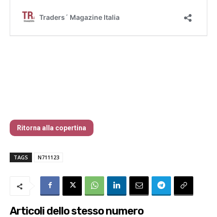
La vera origine del Cigno Nero
Ritorna alla copertina
TAGS
N711123
Articoli dello stesso numero