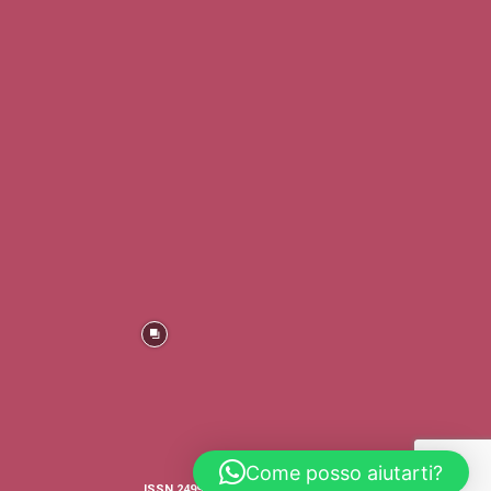
Come posso aiutarti?
ISSN 2499-4316 © COPYRIGHT - TRADERS'