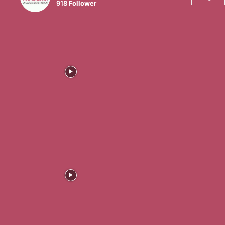
918
Follower