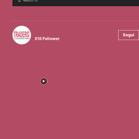
@tradersmagazineitalia
Segui
918
Follower