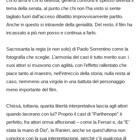
chi lo ama e chi lo detesta, genera confronti e spesso diventa il
tema della serata, al punto che chi non l’ha visto si sente
tagliato fuori dall’acceso dibattito improvvisamente partito.
Anche in questo si intravede della genialità. Del resto, il film ha
incassato a più non posso e continua a farlo.
Sacrosanta la regia (e non solo) di Paolo Sorrentino come la
fotografia che sceglie. L’armonia del cast è tutto merito suo: i
suoi attori si muovono con agilità, con l’effetto rallentato che
piace tanto al maestro, nell’intreccio della storia; nulla resta al
caso, nemmeno una virgola in una battuta del personaggio
meno importante del film.
Chissà, tuttavia, quanta libertà interpretativa lascia agli attori
quando lavorano con lui? Proprio il cast di “Parthenope” è
perfetto, fra attori ormai affezionati – come la Ferrari e, da “E’
stata la mano di Dio”, la Ranieri, anche se quest’ultima non
convince con la sua interpretazione, perché c’è qualcosa di