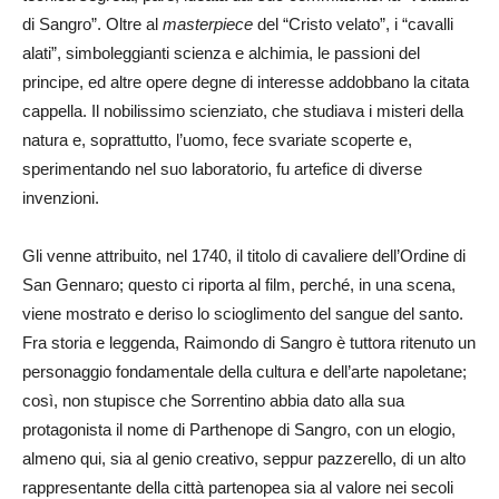
di Sangro”. Oltre al
masterpiece
del “Cristo velato”, i “cavalli
alati”, simboleggianti scienza e alchimia, le passioni del
principe, ed altre opere degne di interesse addobbano la citata
cappella. Il nobilissimo scienziato, che studiava i misteri della
natura e, soprattutto, l’uomo, fece svariate scoperte e,
sperimentando nel suo laboratorio, fu artefice di diverse
invenzioni.
Gli venne attribuito, nel 1740, il titolo di cavaliere dell’Ordine di
San Gennaro; questo ci riporta al film, perché, in una scena,
viene mostrato e deriso lo scioglimento del sangue del santo.
Fra storia e leggenda, Raimondo di Sangro è tuttora ritenuto un
personaggio fondamentale della cultura e dell’arte napoletane;
così, non stupisce che Sorrentino abbia dato alla sua
protagonista il nome di Parthenope di Sangro, con un elogio,
almeno qui, sia al genio creativo, seppur pazzerello, di un alto
rappresentante della città partenopea sia al valore nei secoli