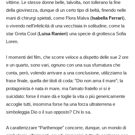
vittime. Le stesse donne belle, talvolta, non tollerano la fine
della giovinezza, dunque di un certo tipo di beltà, finendo nelle
mani di chirurgi spietati, come Flora Malva (
Isabella Ferrari
),
o vivendo nell’infelicità di una vecchiaia in solitudine, come la
star Greta Cool (
Luisa Ranieri
) una specie di grottesca Sofia
Loren.
I momenti del film, che scorre veloce a dispetto delle sue 2 ore
e un quarto, sono vari, ognuno con una sua sfumatura che
conta, però, volendo arrivare a una conclusione, utilizziamo la
frase finale, quella dei titoli di coda: “Dio non ama il mare”; la
protagonista è nata in mare, ma l’amato fratello vi si è
suicidato: forse il mare dà e toglie la vita o più genericamente
accoglie tutti, insomma forse ha una forza ultraterrena e
simboleggia Dio o il suo opposto? Chi lo sa.
A caratterizzare “Parthenope” concorre, dunque, un mondo di