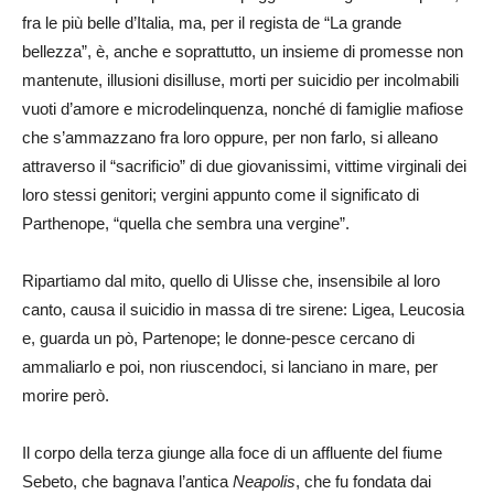
fra le più belle d’Italia, ma, per il regista de “La grande
bellezza”, è, anche e soprattutto, un insieme di promesse non
mantenute, illusioni disilluse, morti per suicidio per incolmabili
vuoti d’amore e microdelinquenza, nonché di famiglie mafiose
che s’ammazzano fra loro oppure, per non farlo, si alleano
attraverso il “sacrificio” di due giovanissimi, vittime virginali dei
loro stessi genitori; vergini appunto come il significato di
Parthenope, “quella che sembra una vergine”.
Ripartiamo dal mito, quello di Ulisse che, insensibile al loro
canto, causa il suicidio in massa di tre sirene: Ligea, Leucosia
e, guarda un pò, Partenope; le donne-pesce cercano di
ammaliarlo e poi, non riuscendoci, si lanciano in mare, per
morire però.
Il corpo della terza giunge alla foce di un affluente del fiume
Sebeto, che bagnava l’antica
Neapolis
, che fu fondata dai