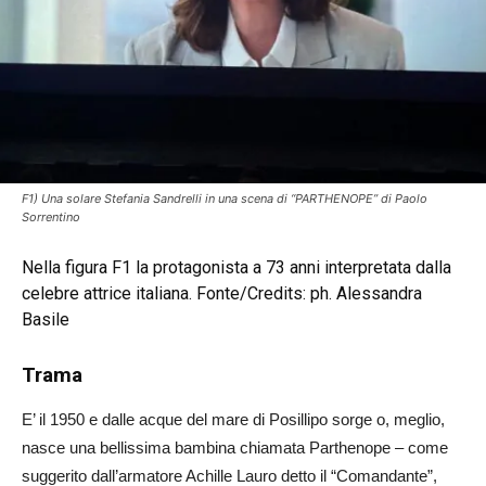
F1) Una solare Stefania Sandrelli in una scena di “PARTHENOPE” di Paolo
Sorrentino
Nella figura F1 la protagonista a 73 anni interpretata dalla
celebre attrice italiana. Fonte/Credits: ph. Alessandra
Basile
Trama
E’ il 1950 e dalle acque del mare di Posillipo sorge o, meglio,
nasce una bellissima bambina chiamata Parthenope – come
suggerito dall’armatore Achille Lauro detto il “Comandante”,