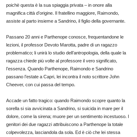
poichè questa è la sua spiaggia privata – in onore alla
magnifica città d’origine. Il fratellino maggiore, Raimondo,
assiste al parto insieme a Sandrino, il figlio della governante.
Passano 20 anni e Parthenope conosce, frequentandone le
lezioni, il professor Devoto Marotta, padre di un ragazzo
problematico; li unirà lo studio dell’antropologia, della quale la
ragazza chiede più volte al professore il vero significato,
l’essenza. Quando Parthenope, Raimondo e Sandrino
passano l’estate a Capri, lei incontra il noto scrittore John
Cheever, con cui passa del tempo.
Accade un fatto tragico: quando Raimondo scopre quanto la
sorella si sia avvicinata a Sandrino, si suicida in mare per il
dolore, come la sirena; muore per un sentimento incestuoso. I
genitori dei due ragazzi attribuiscono a Parthenope la totale
colpevolezza, lasciandola da sola. Ed è ciò che lei stessa