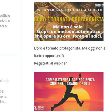
ditizie
niziale
ari a
L’oro è tornato protagonista. Ma oggi non è
l’unica opportunità.
Registrati al webinar
tino):
del
me la
lm...