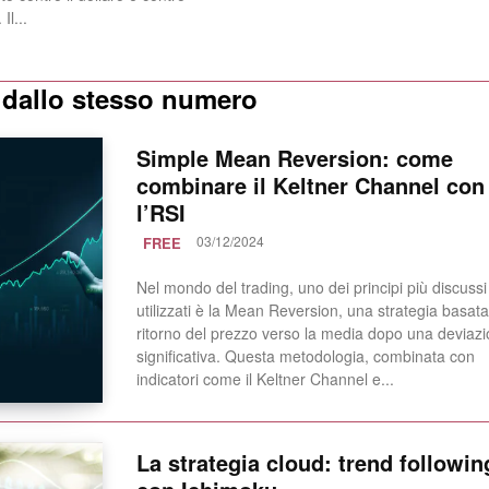
Il...
i dallo stesso numero
Simple Mean Reversion: come
combinare il Keltner Channel con
l’RSI
03/12/2024
FREE
Nel mondo del trading, uno dei principi più discussi
utilizzati è la Mean Reversion, una strategia basata
ritorno del prezzo verso la media dopo una deviaz
significativa. Questa metodologia, combinata con
indicatori come il Keltner Channel e...
La strategia cloud: trend followin