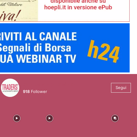
@tradersmagazineitalia
Segui
918
Follower