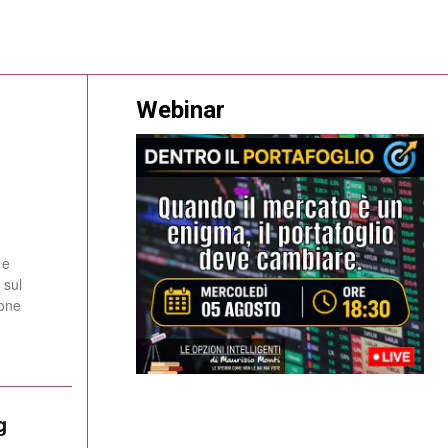
Webinar
 e
 sul
ione
g