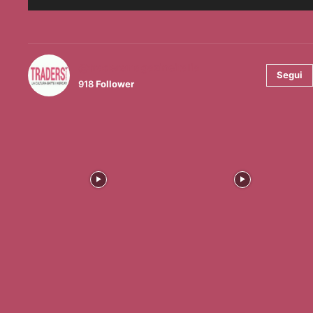
@tradersmagazineitalia
Segui
918
Follower