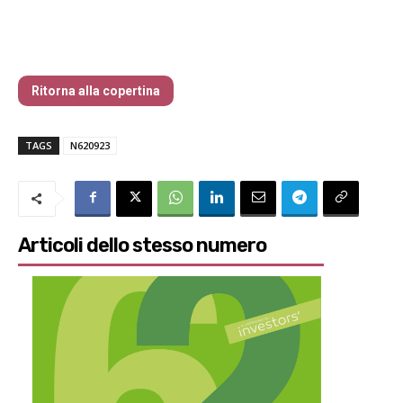
Il mare increspato dei prossimi mesi
Ritorna alla copertina
TAGS
N620923
Articoli dello stesso numero