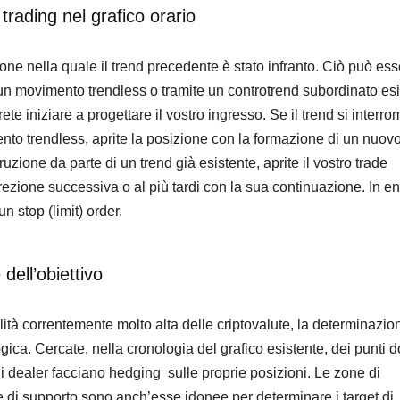
trading nel grafico orario
one nella quale il trend precedente è stato infranto. Ciò può es
o un movimento trendless o tramite un controtrend subordinato esi
ete iniziare a progettare il vostro ingresso. Se il trend si interr
to trendless, aprite la posizione con la formazione di un nuovo
ruzione da parte di un trend già esistente, aprite il vostro trade
rrezione successiva o al più tardi con la sua continuazione. In e
un stop (limit) order.
dell’obiettivo
lità correntemente molto alta delle criptovalute, la determinazio
ogica. Cercate, nella cronologia del grafico esistente, dei punti 
 i dealer facciano hedging sulle proprie posizioni. Le zone di
e di supporto sono anch’esse idonee per determinare i target di