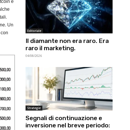
tcoin e
alche
ali.
ine. Un
Editoriale
e con
Il diamante non era raro. Era
raro il marketing.
04/08/2026
Strategie
Segnali di continuazione e
inversione nel breve periodo: