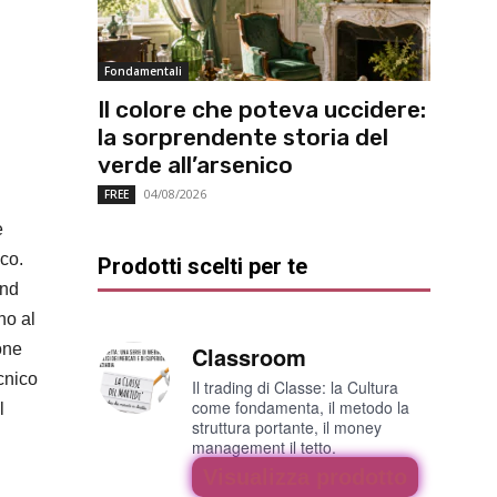
Fondamentali
Il colore che poteva uccidere:
la sorprendente storia del
verde all’arsenico
04/08/2026
FREE
e
ico.
Prodotti scelti per te
end
no al
one
Classroom
cnico
Il trading di Classe: la Cultura
come fondamenta, il metodo la
l
struttura portante, il money
management il tetto.
Visualizza prodotto