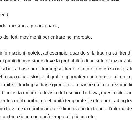
rend;
trader iniziano a preoccuparsi;
o dei forti movimenti per entrare nel mercato.
 informazioni, potete, ad esempio, quando si fa trading sul trend
dei punti di inversione dove la probabilità di un setup funzionant
rischi. La base per il trading sui trend è la loro presenza nel graf
lla sua natura storica, il grafico giornaliero non mostra alcun tr
cabile. Il trading su base giornaliera a partire dalla correzione fi
ifficile da un punto di vista del rischio. Tuttavia, questa situazi
te con il cambiare dell’unità temporale. I setup per trading te
no trovare sia combinando le dimensioni dei trend all’interno de
in combinazione con unità temporali più piccole.