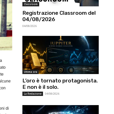
Classroom
Registrazione Classroom del
04/08/2026
04/08/2026
 a
rato
Ultima ora
nte
L’oro è tornato protagonista.
 alcune
E non è il solo.
 con
04/08/2026
La Redazione
oni di