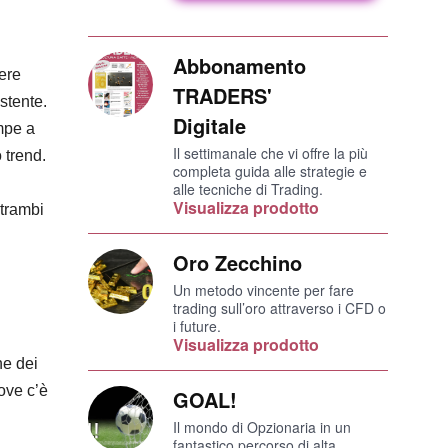
Abbonamento
sere
TRADERS'
stente.
Digitale
ompe a
Il settimanale che vi offre la più
 trend.
completa guida alle strategie e
alle tecniche di Trading.
Visualizza prodotto
ntrambi
Oro Zecchino
Un metodo vincente per fare
trading sull’oro attraverso i CFD o
i future.
Visualizza prodotto
ne dei
dove c’è
GOAL!
Il mondo di Opzionaria in un
fantastico percorso di alta