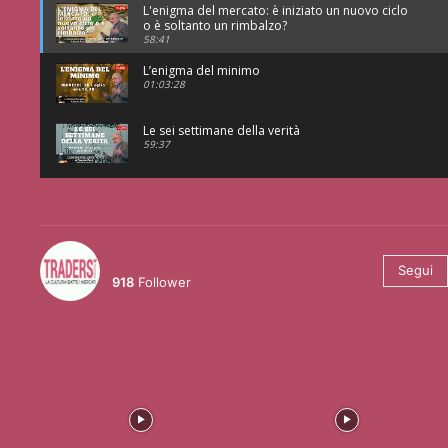
L'enigma del mercato: è iniziato un nuovo ciclo
o è soltanto un rimbalzo?
58:41
L’enigma del minimo
01:03:28
Le sei settimane della verità
59:37
@tradersmagazineitalia
Segui
918
Follower