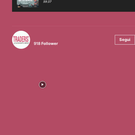
59:37
@tradersmagazineitalia
Segui
918
Follower