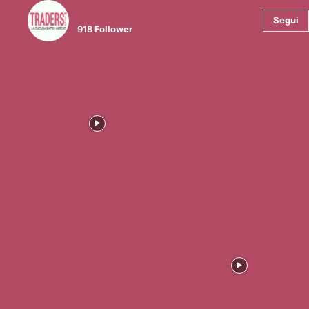
@tradersmagazineitalia
Segui
918
Follower