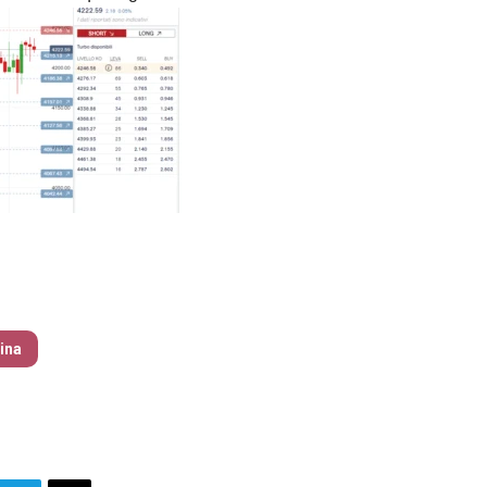
zine – nr 214 Agosto 2026
tina