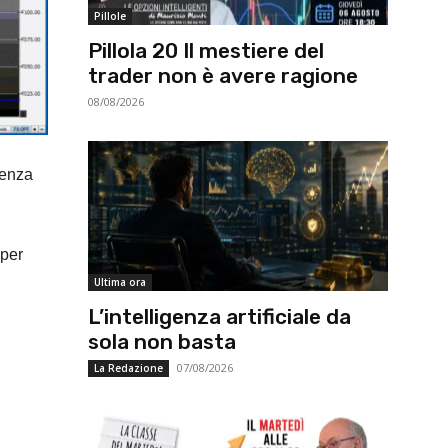
Pillole
Pillola 20 Il mestiere del
trader non è avere ragione
08/08/2026
tenza
 per
Ultima ora
L’intelligenza artificiale da
sola non basta
07/08/2026
La Redazione