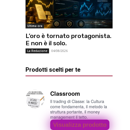
Ultima ora
L’oro è tornato protagonista.
E non è il solo.
04/08/2026
La Redazione
Prodotti scelti per te
Classroom
Il trading di Classe: la Cultura
come fondamenta, il metodo la
struttura portante, il money
management il tetto.
Visualizza prodotto