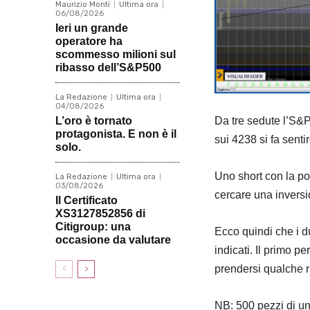
Maurizio Monti
Ultima ora
06/08/2026
Ieri un grande
operatore ha
scommesso milioni sul
ribasso dell’S&P500
La Redazione
Ultima ora
04/08/2026
L’oro è tornato
Da tre sedute l’S&P
protagonista. E non è il
sui 4238 si fa sentir
solo.
Uno short con la po
La Redazione
Ultima ora
03/08/2026
cercare una inversi
Il Certificato
XS3127852856 di
Citigroup: una
Ecco quindi che i 
occasione da valutare
indicati. Il primo p
prendersi qualche ri
NB: 500 pezzi di u