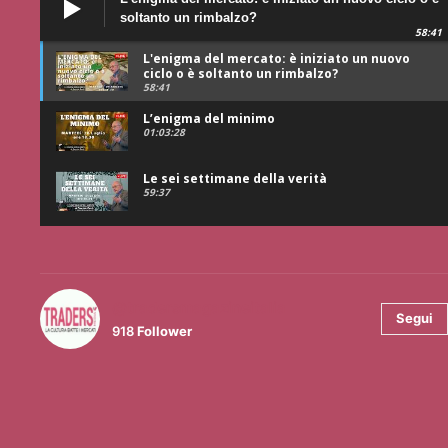
soltanto un rimbalzo?
58:41
L'enigma del mercato: è iniziato un nuovo
ciclo o è soltanto un rimbalzo?
58:41
L’enigma del minimo
01:03:28
Le sei settimane della verità
59:37
@tradersmagazineitalia
Segui
918
Follower