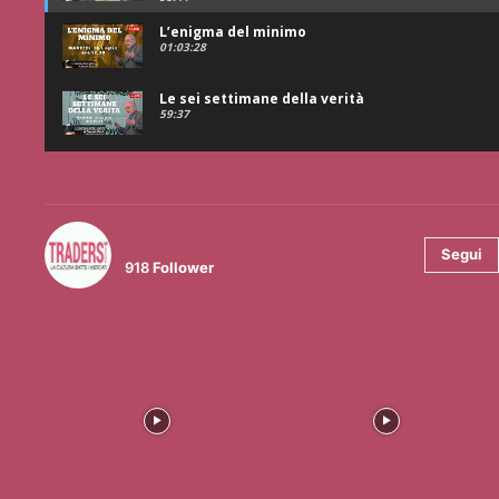
L’enigma del minimo
01:03:28
Le sei settimane della verità
59:37
@tradersmagazineitalia
Segui
918
Follower