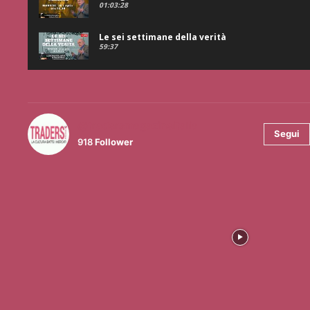
01:03:28
Le sei settimane della verità
59:37
@tradersmagazineitalia
Segui
918
Follower