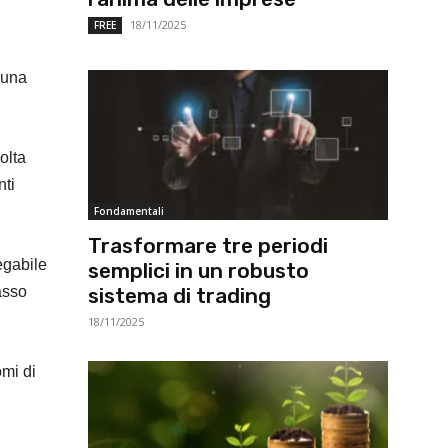
18/11/2025
FREE
 una
olta
nti
Fondamentali
Trasformare tre periodi
egabile
semplici in un robusto
sistema di trading
basso
18/11/2025
omi di