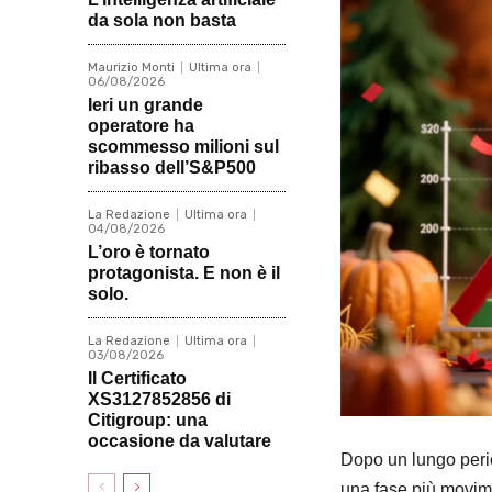
da sola non basta
Maurizio Monti
Ultima ora
06/08/2026
Ieri un grande
operatore ha
scommesso milioni sul
ribasso dell’S&P500
La Redazione
Ultima ora
04/08/2026
L’oro è tornato
protagonista. E non è il
solo.
La Redazione
Ultima ora
03/08/2026
Il Certificato
XS3127852856 di
Citigroup: una
occasione da valutare
Dopo un lungo perio
una fase più movim