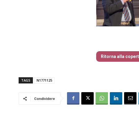
Traders’ Maga
Ritorna alla coper
TAGS
N1771125
Condividere