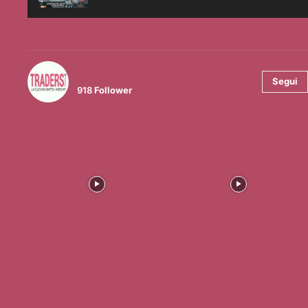
@tradersmagazineitalia
Segui
918
Follower