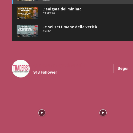
L’enigma del minimo
01:03:28
Le sei settimane della verità
59:37
@tradersmagazineitalia
Segui
918
Follower