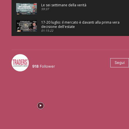
Le sei settimane della verità
59:37
17-20 luglio: il mercato è davanti alla prima vera
decisione dell'estate
01:15:22
@tradersmagazineitalia
Segui
918
Follower