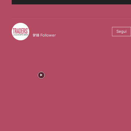
@tradersmagazineitalia
Segui
918
Follower