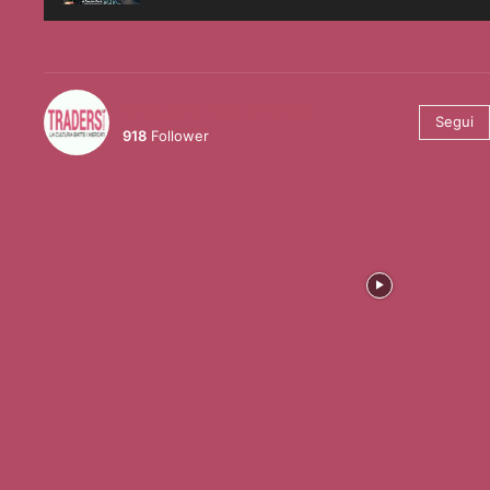
@tradersmagazineitalia
Segui
918
Follower