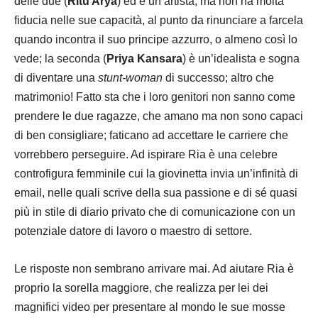
delle due (
Ritu Arya
) ed è un’artista, ma non ha molta
fiducia nelle sue capacità, al punto da rinunciare a farcela
quando incontra il suo principe azzurro, o almeno così lo
vede; la seconda (
Priya Kansara
) è un’idealista e sogna
di diventare una
stunt-woman
di successo; altro che
matrimonio! Fatto sta che i loro genitori non sanno come
prendere le due ragazze, che amano ma non sono capaci
di ben consigliare; faticano ad accettare le carriere che
vorrebbero perseguire. Ad ispirare Ria è una celebre
controfigura femminile cui la giovinetta invia un’infinità di
email, nelle quali scrive della sua passione e di sé quasi
più in stile di diario privato che di comunicazione con un
potenziale datore di lavoro o maestro di settore.
Le risposte non sembrano arrivare mai. Ad aiutare Ria è
proprio la sorella maggiore, che realizza per lei dei
magnifici video per presentare al mondo le sue mosse