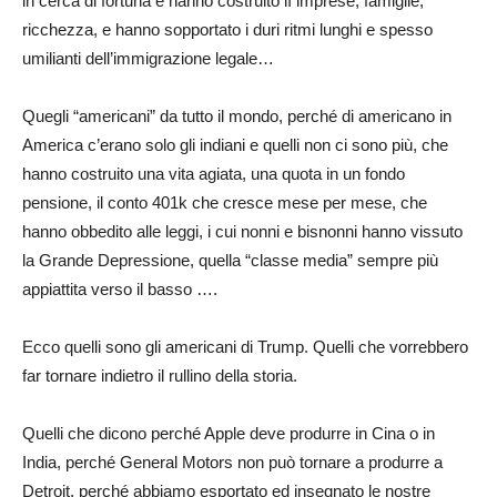
in cerca di fortuna e hanno costruito lì imprese, famiglie,
ricchezza, e hanno sopportato i duri ritmi lunghi e spesso
umilianti dell’immigrazione legale…
Quegli “americani” da tutto il mondo, perché di americano in
America c’erano solo gli indiani e quelli non ci sono più, che
hanno costruito una vita agiata, una quota in un fondo
pensione, il conto 401k che cresce mese per mese, che
hanno obbedito alle leggi, i cui nonni e bisnonni hanno vissuto
la Grande Depressione, quella “classe media” sempre più
appiattita verso il basso ….
Ecco quelli sono gli americani di Trump. Quelli che vorrebbero
far tornare indietro il rullino della storia.
Quelli che dicono perché Apple deve produrre in Cina o in
India, perché General Motors non può tornare a produrre a
Detroit, perché abbiamo esportato ed insegnato le nostre