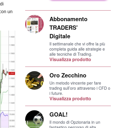
di
 con un
Abbonamento
TRADERS'
Digitale
Il settimanale che vi offre la più
completa guida alle strategie e
alle tecniche di Trading.
Visualizza prodotto
Oro Zecchino
Un metodo vincente per fare
trading sull’oro attraverso i CFD o
i future.
Visualizza prodotto
GOAL!
Il mondo di Opzionaria in un
fantastico percorso di alta