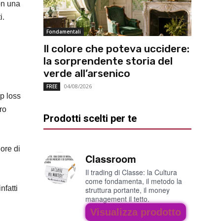
on una
i.
Fondamentali
Il colore che poteva uccidere:
la sorprendente storia del
verde all’arsenico
04/08/2026
FREE
p loss
tro
Prodotti scelti per te
ore di
Classroom
Il trading di Classe: la Cultura
come fondamenta, il metodo la
nfatti
struttura portante, il money
management il tetto.
Visualizza prodotto