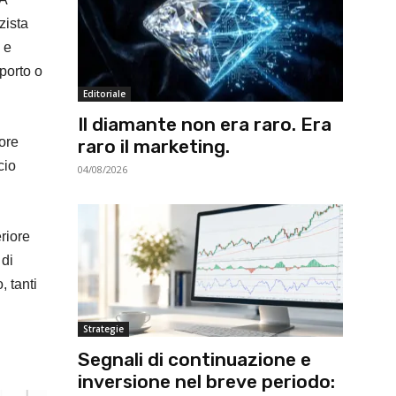
zista
 e
pporto o
Editoriale
Il diamante non era raro. Era
tore
raro il marketing.
cio
04/08/2026
riore
 di
, tanti
Strategie
Segnali di continuazione e
inversione nel breve periodo: