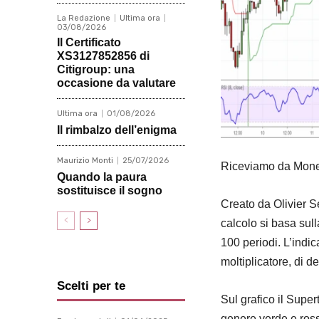
La Redazione
Ultima ora
03/08/2026
Il Certificato
XS3127852856 di
Citigroup: una
occasione da valutare
Ultima ora
01/08/2026
Il rimbalzo dell’enigma
Maurizio Monti
25/07/2026
Riceviamo da Money 
Quando la paura
sostituisce il sogno
Creato da Olivier Se
calcolo si basa sull
100 periodi. L’indic
moltiplicatore, di d
Scelti per te
Sul grafico il Supe
genere verde e rosso