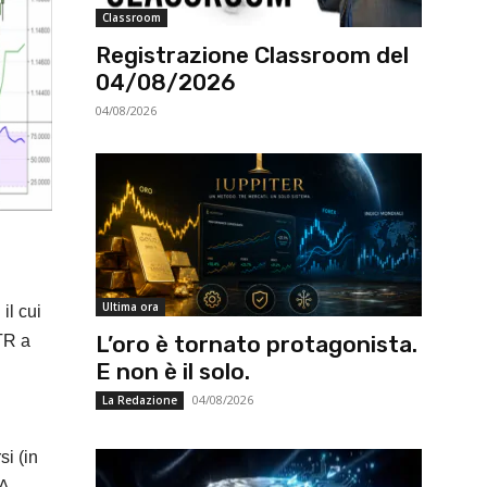
Classroom
Registrazione Classroom del
04/08/2026
04/08/2026
Ultima ora
il cui
L’oro è tornato protagonista.
ATR a
E non è il solo.
04/08/2026
La Redazione
si (in
 A