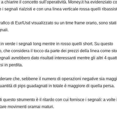
 chiarire il concetto sull’operatività. Money.it ha evidenziato c
 i segnali rialzisti e con una linea verticale rossa quelli ribassist
afico di Eur/Usd visualizzato su un time frame orario, sono stati
gnali.
in verde i segnali long mentre in rosso quelli short. Su questo
 che considera il tocco da parte dei prezzi della linea come sto
segnali avrebbero dato risultati interessanti mentre gli altri 4 quat
si in perdita.
derare che, sebbene il numero di operazioni negative sia maggi
quantità di pips guadagnati in totale è maggiore di quella persa.
 di questo strumento è il ritardo con cui fornisce i segnali: a volte i
ettare movimenti oramai maturi.