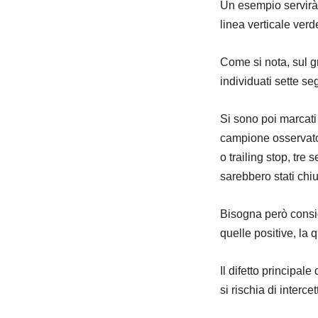
Un esempio servirà a
linea verticale verde
Come si nota, sul gr
individuati sette se
Si sono poi marcati 
campione osservato,
o trailing stop, tre 
sarebbero stati chiu
Bisogna però consi
quelle positive, la 
Il difetto principale
si rischia di interc