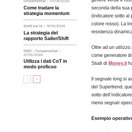
Fondamentali
01/04/2025
Come tradare la
seconda della sua po
strategia momentum
(indicatore sotto al
colore rosso). La li
Scelti per te
15/10/2024
resistenza dinamic
La strategia del
rapporto Sailor/Shift
Oltre ad un utilizzo
FREE
Fondamentali
come generatore di s
01/10/2024
Utilizza i dati CoT in
Studi di
Money.it
ha
modo proficuo
Il segnale long si a
del Supertrend, que
sotto dell’indicator
meno segnali operat
Esempio operativo