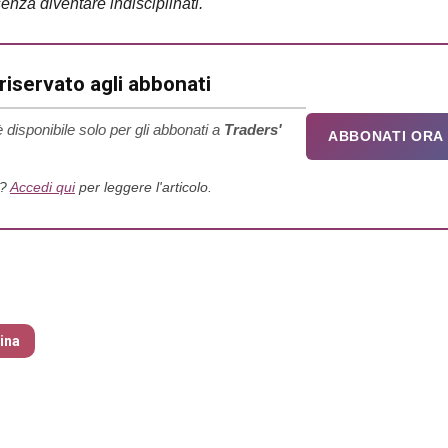
à senza diventare indisciplinati.
iservato agli abbonati
 disponibile solo per gli abbonati a
Traders'
ABBONATI ORA
o?
Accedi qui
per leggere l'articolo.
io 2025
tina