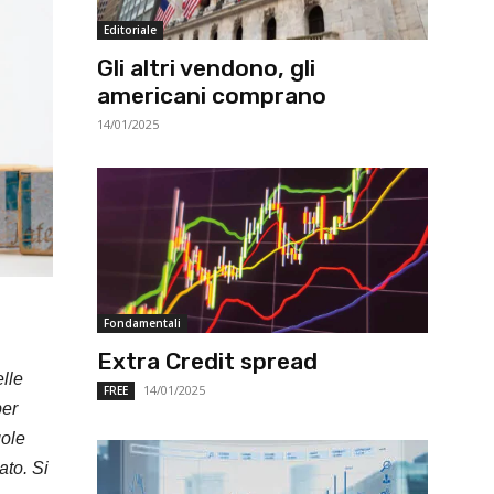
Editoriale
Gli altri vendono, gli
americani comprano
14/01/2025
Fondamentali
Extra Credit spread
elle
14/01/2025
FREE
per
gole
ato. Si