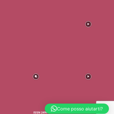
Come posso aiutarti?
ISSN 2499-4316 © COPYRIGHT - TRADERS'