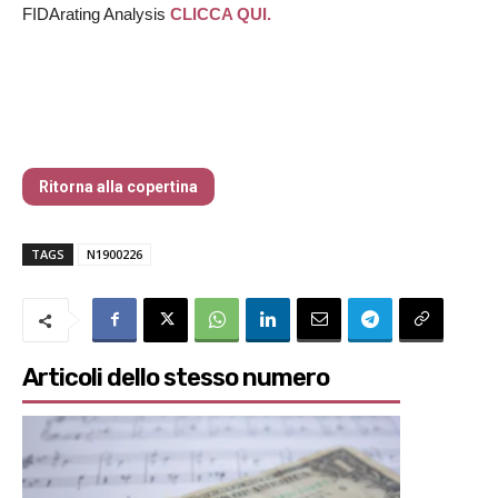
FIDArating Analysis
CLICCA QUI.
Traders’ Magazine – nr 190 Febbraio
2026
Ritorna alla copertina
TAGS
N1900226
Articoli dello stesso numero