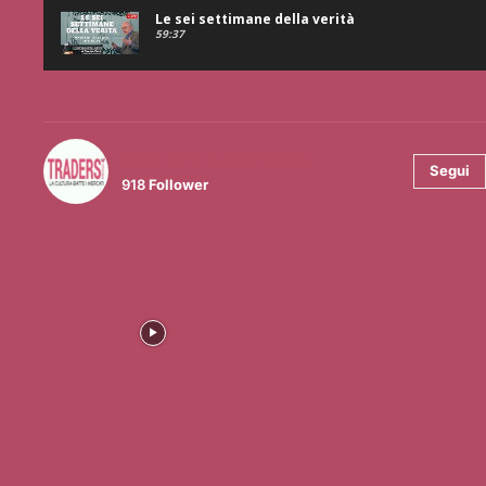
Le sei settimane della verità
59:37
@tradersmagazineitalia
Segui
918
Follower