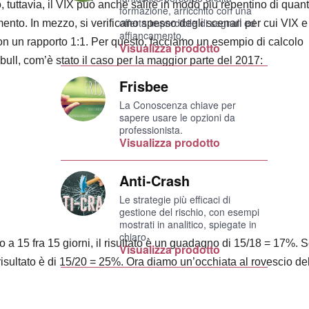
 tuttavia, il VIX può anche salire in modo più repentino di quan
formazione, arricchito con una
offerta imperdibile di segnali ed
umento. In mezzo, si verificano spesso degli scenari per cui VIX e
affiancamento.
on un rapporto 1:1. Per questo, facciamo un esempio di calcolo
Visualizza prodotto
ull, com’è stato il caso per la maggior parte del 2017:
Frisbee
La Conoscenza chiave per
sapere usare le opzioni da
professionista.
Visualizza prodotto
Anti-Crash
Le strategie più efficaci di
gestione del rischio, con esempi
mostrati in analitico, spiegate in
chiaro.
o a 15 fra 15 giorni, il risultato è un guadagno di 15/18 = 17%. S
Visualizza prodotto
 risultato è di 15/20 = 25%. Ora diamo un’occhiata al rovescio de