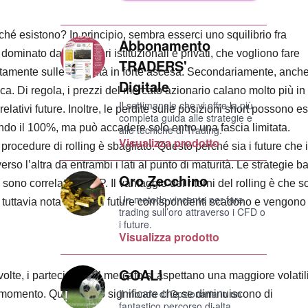
hé esistono? In principio, sembra esserci uno squilibrio fra
Abbonamento
minato da investitori istituzionali e privati, che vogliono fare
TRADERS'
ttamente sulle volatilità in forte ascesa. Secondariamente, anche
Digitale
ca. Di regola, i prezzi del mercato azionario calano molto più in
Il settimanale che vi offre la più
elativi future. Inoltre, le perdite sulle posizioni short possono e
completa guida alle strategie e
ndo il 100%, ma può accadere solo entro una fascia limitata.
alle tecniche di Trading.
Visualizza prodotto
procedure di rolling è sbagliato. Questo perché sia i future che i
o l’altra da entrambi i lati al punto di maturità. Le strategie b
Oro Zecchino
sono correlati al VRP. Il vantaggio dei ritorni del rolling è che 
Un metodo vincente per fare
 è tuttavia nota solo se i future corrispondenti scadono e vengono
trading sull’oro attraverso i CFD o
i future.
Visualizza prodotto
GOAL!
olte, i partecipanti al mercato si aspettano una maggiore volatili
Il mondo di Opzionaria in un
 al momento. Questo può significare che se diminuiscono di
fantastico percorso di alta