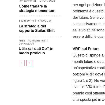
Fondamentali
01/04/2025
per ogni posizione l
Come tradare la
strategia momentum
problema è questo: 
dei future. Se le v
Scelti per te
15/10/2024
successivamente più
La strategia del
se le volatilità so
rapporto Sailor/Shift
essere difficile ott
FREE
Fondamentali
01/10/2024
Utilizza i dati CoT in
VRP sui Future
modo proficuo
Questo ci spinge a 
month future e quel
un’aspettativa cont
opzioni VRP, dove il
figura 1 e 2). Ne v
livelli di VIX futur
premio così ottenuto
ci si sposta più in a