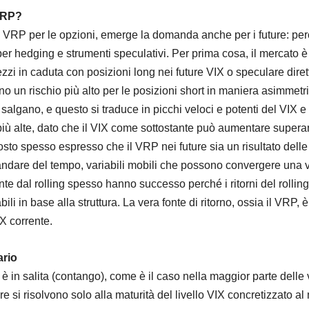
 VRP?
l VRP per le opzioni, emerge la domanda anche per i future: perc
r hedging e strumenti speculativi. Per prima cosa, il mercato è do
ezzi in caduta con posizioni long nei future VIX o speculare dire
o un rischio più alto per le posizioni short in maniera asimmetri
 salgano, e questo si traduce in picchi veloci e potenti del VIX e r
più alte, dato che il VIX come sottostante può aumentare supera
osto spesso espresso che il VRP nei future sia un risultato delle 
ndare del tempo, variabili mobili che possono convergere una vers
nte dal rolling spesso hanno successo perché i ritorni del rolling 
li in base alla struttura. La vera fonte di ritorno, ossia il VRP,
VIX corrente.
ario
è in salita (contango), come è il caso nella maggior parte delle v
ure si risolvono solo alla maturità del livello VIX concretizzato