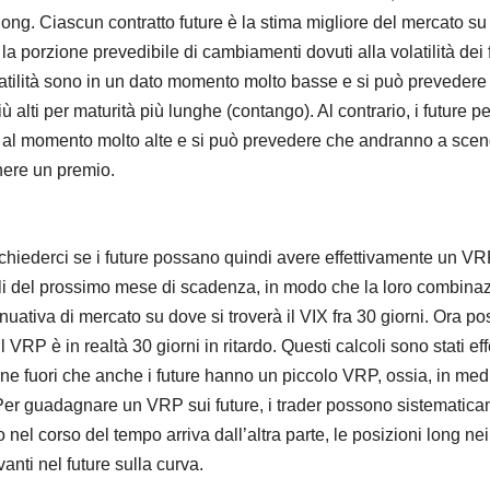
ong. Ciascun contratto future è la stima migliore del mercato su d
la porzione prevedibile di cambiamenti dovuti alla volatilità dei
olatilità sono in un dato momento molto basse e si può prevedere 
 alti per maturità più lunghe (contango). Al contrario, i future 
no al momento molto alte e si può prevedere che andranno a scend
enere un premio.
chiederci se i future possano quindi avere effettivamente un VR
li del prossimo mese di scadenza, in modo che la loro combinaz
inuativa di mercato su dove si troverà il VIX fra 30 giorni. Ora 
 VRP è in realtà 30 giorni in ritardo. Questi calcoli sono stati 
iene fuori che anche i future hanno un piccolo VRP, ossia, in me
i. Per guadagnare un VRP sui future, i trader possono sistematicam
 nel corso del tempo arriva dall’altra parte, le posizioni long n
vanti nel future sulla curva.