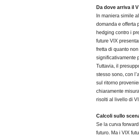
Da dove arriva il
In maniera simile a
domanda e offerta pe
hedging contro i pr
future VIX presentan
fretta di quanto non
significativamente 
Tuttavia, il presupp
stesso sono, con l’a
sul ritorno provenie
chiaramente misurabi
risolti al livello di 
Calcoli sullo scen
Se la curva forward 
futuro. Ma i VIX fut