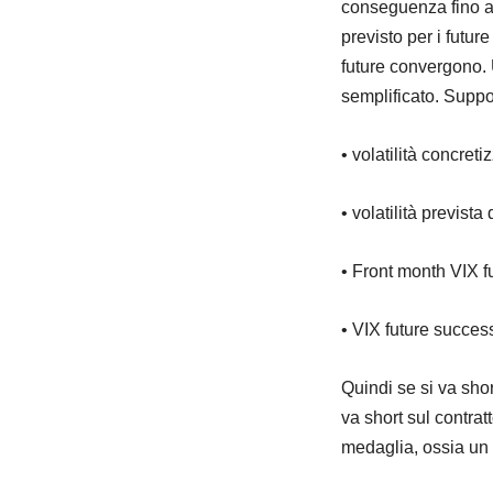
conseguenza fino a 
previsto per i futur
future convergono. 
semplificato. Suppo
• volatilità concret
• volatilità previst
• Front month VIX f
• VIX future success
Quindi se si va shor
va short sul contrat
medaglia, ossia un