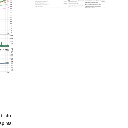
itolo.
spinta