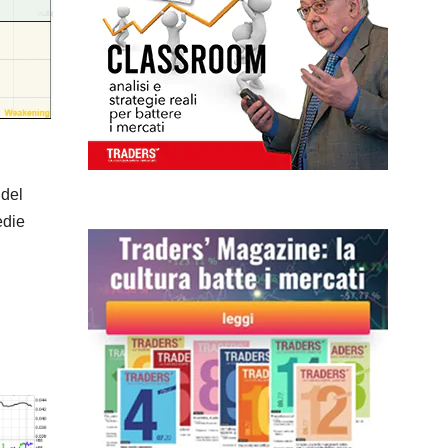
 del
edie