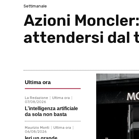
Settimanale
Azioni Moncler
attendersi dal t
Ultima ora
La Redazione
Ultima ora
07/08/2026
L’intelligenza artificiale
da sola non basta
Maurizio Monti
Ultima ora
06/08/2026
Ieri un grande