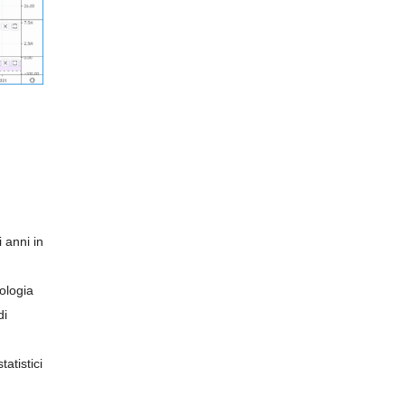
 anni in
cologia
di
tatistici