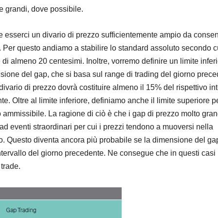
 grandi, dove possibile.
e esserci un divario di prezzo sufficientemente ampio da consen
vo. Per questo andiamo a stabilire lo standard assoluto secondo cu
di almeno 20 centesimi. Inoltre, vorremo definire un limite infer
nsione del gap, che si basa sul range di trading del giorno prece
ivario di prezzo dovrà costituire almeno il 15% del rispettivo int
e. Oltre al limite inferiore, definiamo anche il limite superiore p
ammissibile. La ragione di ciò è che i gap di prezzo molto gran
ad eventi straordinari per cui i prezzi tendono a muoversi nella
io. Questo diventa ancora più probabile se la dimensione del ga
ntervallo del giorno precedente. Ne consegue che in questi casi
trade.