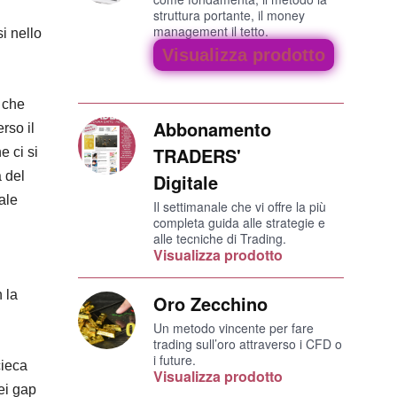
struttura portante, il money
management il tetto.
i nello
Visualizza prodotto
, che
Abbonamento
rso il
TRADERS'
e ci si
a del
Digitale
ale
Il settimanale che vi offre la più
completa guida alle strategie e
alle tecniche di Trading.
Visualizza prodotto
 la
Oro Zecchino
Un metodo vincente per fare
trading sull’oro attraverso i CFD o
i future.
cieca
Visualizza prodotto
ei gap