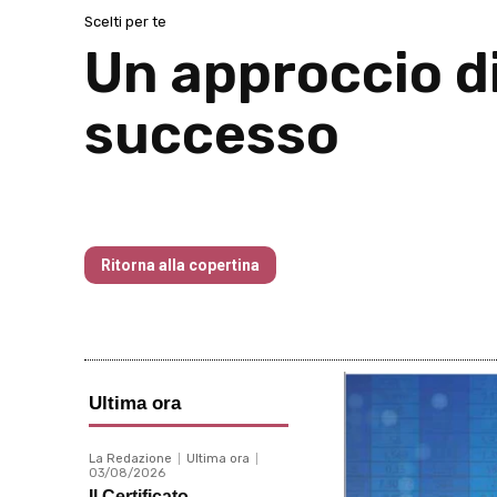
Scelti per te
Un approccio di
successo
Traders’ Magazine – nr 214 Agosto 20
Ritorna alla copertina
Ultima ora
La Redazione
Ultima ora
03/08/2026
Il Certificato