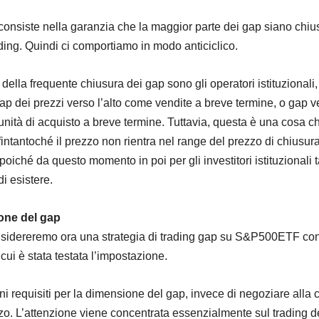
 consiste nella garanzia che la maggior parte dei gap siano chius
ading. Quindi ci comportiamo in modo anticiclico.
ella frequente chiusura dei gap sono gli operatori istituzionali
ap dei prezzi verso l’alto come vendite a breve termine, o gap ve
ità di acquisto a breve termine. Tuttavia, questa è una cosa ch
intantoché il prezzo non rientra nel range del prezzo di chiusur
oiché da questo momento in poi per gli investitori istituzionali t
i esistere.
one del gap
onsidereremo ora una strategia di trading gap su S&P500ETF con
cui è stata testata l’impostazione.
i requisiti per la dimensione del gap, invece di negoziare alla 
zzo. L’attenzione viene concentrata essenzialmente sul trading d