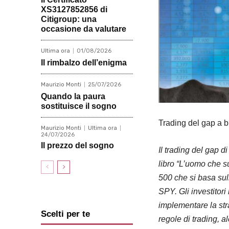
XS3127852856 di
Citigroup: una
occasione da valutare
Ultima ora
01/08/2026
Il rimbalzo dell’enigma
Maurizio Monti
25/07/2026
Quando la paura
sostituisce il sogno
Trading del gap a b
Maurizio Monti
Ultima ora
24/07/2026
Il prezzo del sogno
Il trading del gap d
libro “L’uomo che s
500 che si basa sull
SPY. Gli investitor
implementare la str
Scelti per te
regole di trading, a