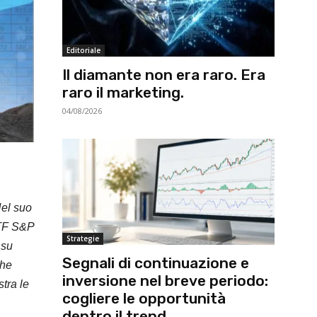
Editoriale
Il diamante non era raro. Era
raro il marketing.
04/08/2026
Nel suo
ETF S&P
Strategie
 su
Segnali di continuazione e
che
inversione nel breve periodo:
tra le
cogliere le opportunità
dentro il trend