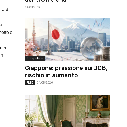
04/08/2026
ra di
da
notte e
 dei
un
Prospettive
Giappone: pressione sui JGB,
rischio in aumento
04/08/2026
FREE