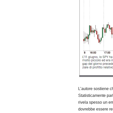
L’autore sostiene c
Statisticamente parl
rivela spesso un err
dovrebbe essere red