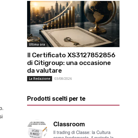
Ultima ora
Il Certificato XS3127852856
di Citigroup: una occasione
da valutare
03/08/2026
La Redazione
Prodotti scelti per te
o.
si
Classroom
Il trading di Classe: la Cultura
come fondamenta, il metodo la