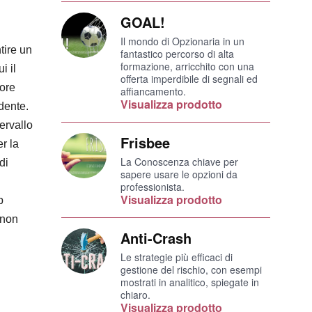
GOAL!
Il mondo di Opzionaria in un
tire un
fantastico percorso di alta
formazione, arricchito con una
i il
offerta imperdibile di segnali ed
iore
affiancamento.
Visualizza prodotto
dente.
ervallo
Frisbee
er la
La Conoscenza chiave per
di
sapere usare le opzioni da
professionista.
Visualizza prodotto
p
 non
Anti-Crash
Le strategie più efficaci di
gestione del rischio, con esempi
mostrati in analitico, spiegate in
chiaro.
Visualizza prodotto