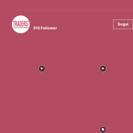
@tradersmagazineitalia
Segui
918
Follower