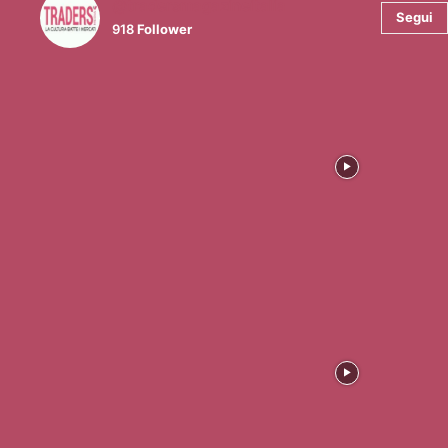
@tradersmagazineitalia
Segui
918
Follower