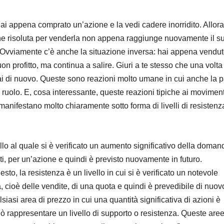
i appena comprato un’azione e la vedi cadere inorridito. Allora
ne risoluta per venderla non appena raggiunge nuovamente il s
 Ovviamente c’è anche la situazione inversa: hai appena vendu
n profitto, ma continua a salire. Giuri a te stesso che una volta
ai di nuovo. Queste sono reazioni molto umane in cui anche la 
 ruolo. E, cosa interessante, queste reazioni tipiche ai moviment
i manifestano molto chiaramente sotto forma di livelli di resistenz
ello al quale si è verificato un aumento significativo della doman
ti, per un’azione e quindi è previsto nuovamente in futuro.
o, la resistenza è un livello in cui si è verificato un notevole
, cioè delle vendite, di una quota e quindi è prevedibile di nuov
ualsiasi area di prezzo in cui una quantità significativa di azioni è
 rappresentare un livello di supporto o resistenza. Queste are