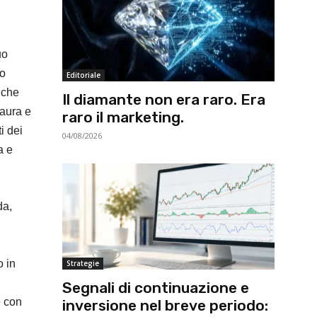
uo
to
Editoriale
 che
Il diamante non era raro. Era
paura e
raro il marketing.
i dei
04/08/2026
a e
da,
o in
Strategie
Segnali di continuazione e
e con
inversione nel breve periodo: