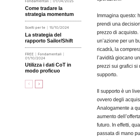
Fondamentali
01/04/2025
Come tradare la
strategia momentum
Immagina questo: ha
prendi una decisio
Scelti per te
15/10/2024
prezzo di acquisto.
La strategia del
rapporto Sailor/Shift
un’azione per un buo
ricadrà, la comprer
FREE
Fondamentali
l’avidità giocano un
01/10/2024
Utilizza i dati CoT in
prezzi sui grafici s
modo proficuo
supporto.
Il supporto è un liv
ovvero degli acquis
Analogamente a quest
aumento dell’offerta
futuro. In effetti, q
passata di mano può