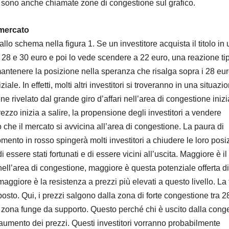
 sono anche chiamate zone di congestione sul grafico.
 mercato
lo schema nella figura 1. Se un investitore acquista il titolo in 
28 e 30 euro e poi lo vede scendere a 22 euro, una reazione ti
antenere la posizione nella speranza che risalga sopra i 28 eur
ziale. In effetti, molti altri investitori si troveranno in una situazi
ene rivelato dal grande giro d’affari nell’area di congestione inizi
ezzo inizia a salire, la propensione degli investitori a vendere
e il mercato si avvicina all’area di congestione. La paura di
mento in rosso spingerà molti investitori a chiudere le loro posi
 essere stati fortunati e di essere vicini all’uscita. Maggiore è il
ll’area di congestione, maggiore è questa potenziale offerta di
maggiore è la resistenza a prezzi più elevati a questo livello. La 
osto. Qui, i prezzi salgono dalla zona di forte congestione tra 2
 zona funge da supporto. Questo perché chi è uscito dalla cong
l’aumento dei prezzi. Questi investitori vorranno probabilmente