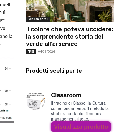
quelli
 lì
Fondamentali
sti
Il colore che poteva uccidere:
ovo
la sorprendente storia del
tano la
verde all’arsenico
.
04/08/2026
FREE
Prodotti scelti per te
Classroom
Il trading di Classe: la Cultura
come fondamenta, il metodo la
struttura portante, il money
management il tetto.
Visualizza prodotto