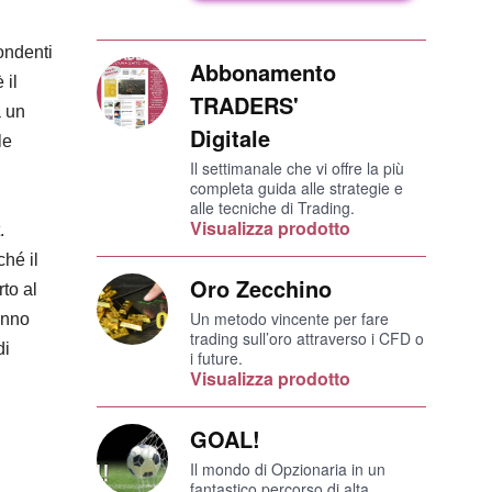
ondenti
Abbonamento
 il
TRADERS'
a un
Digitale
le
Il settimanale che vi offre la più
completa guida alle strategie e
alle tecniche di Trading.
Visualizza prodotto
.
ché il
Oro Zecchino
rto al
Un metodo vincente per fare
anno
trading sull’oro attraverso i CFD o
di
i future.
Visualizza prodotto
GOAL!
Il mondo di Opzionaria in un
fantastico percorso di alta