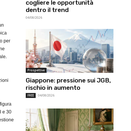
cogliere le opportunità
dentro il trend
04/08/2026
un
pica
o per
one
ale.
Prospettive
Giappone: pressione sui JGB,
zioni
rischio in aumento
04/08/2026
FREE
figura
8 e 30
estione