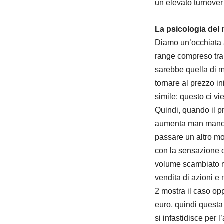
un elevato turnover
La psicologia del
Diamo un’occhiata al
range compreso tra 
sarebbe quella di m
tornare al prezzo ini
simile: questo ci vi
Quindi, quando il pr
aumenta man mano ch
passare un altro mo
con la sensazione di
volume scambiato ne
vendita di azioni e 
2 mostra il caso opp
euro, quindi questa
si infastidisce per 