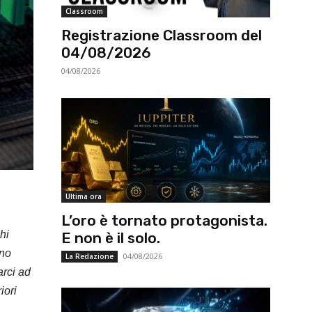
Classroom
Registrazione Classroom del
04/08/2026
04/08/2026
Ultima ora
L’oro è tornato protagonista.
hi
E non è il solo.
ono
04/08/2026
La Redazione
arci ad
iori