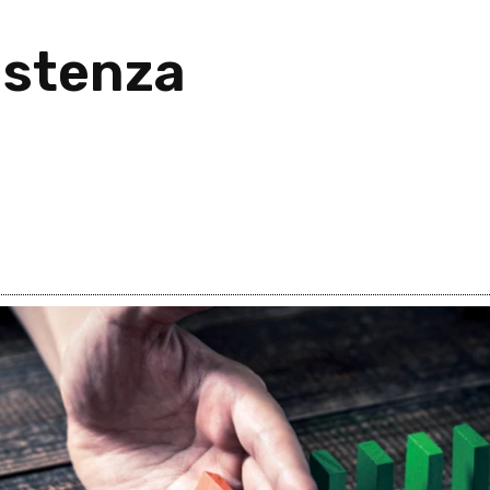
istenza
26