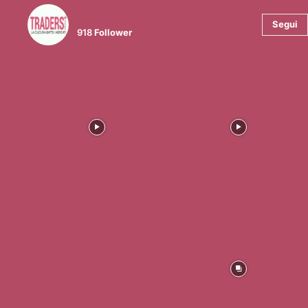
@tradersmagazineitalia
Segui
918
Follower