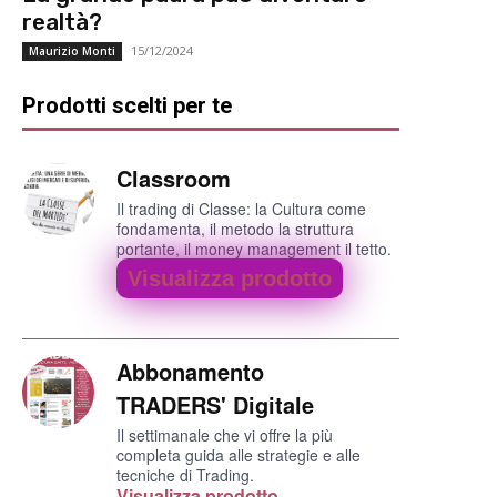
realtà?
15/12/2024
Maurizio Monti
Prodotti scelti per te
Classroom
Il trading di Classe: la Cultura come
fondamenta, il metodo la struttura
portante, il money management il tetto.
Visualizza prodotto
Abbonamento
TRADERS' Digitale
Il settimanale che vi offre la più
completa guida alle strategie e alle
tecniche di Trading.
Visualizza prodotto