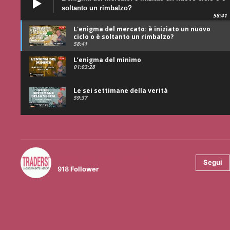
soltanto un rimbalzo?
58:41
L'enigma del mercato: è iniziato un nuovo
ciclo o è soltanto un rimbalzo?
58:41
L’enigma del minimo
01:03:28
Le sei settimane della verità
59:37
@tradersmagazineitalia
Segui
918
Follower