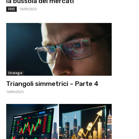
la bussola dei mercati
16/09/2025
FREE
Strategie
Triangoli simmetrici – Parte 4
16/09/2025