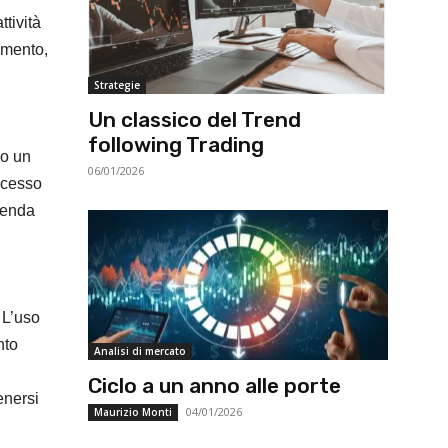
tività
timento,
i
Strategie
Un classico del Trend
following Trading
do un
06/01/2026
uccesso
zienda
 L’uso
nto
Analisi di mercato
Ciclo a un anno alle porte
enersi
04/01/2026
Maurizio Monti