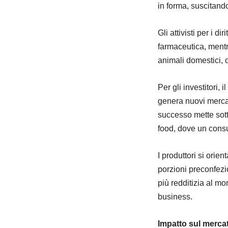
in forma, suscitan
Gli attivisti per i d
farmaceutica, mentr
animali domestici, c
Per gli investitori,
genera nuovi mercati
successo mette sotto
food, dove un cons
I produttori si orien
porzioni preconfezi
più redditizia al mo
business.
Impatto sul merca