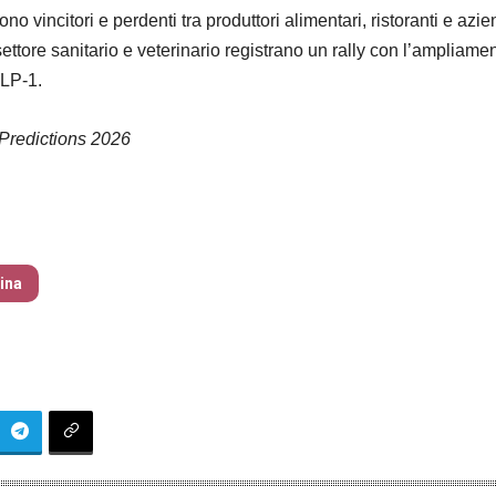
 vincitori e perdenti tra produttori alimentari, ristoranti e azie
l settore sanitario e veterinario registrano un rally con l’ampliame
GLP-1.
redictions 2026
zine – nr 184 Gennaio 2026
tina