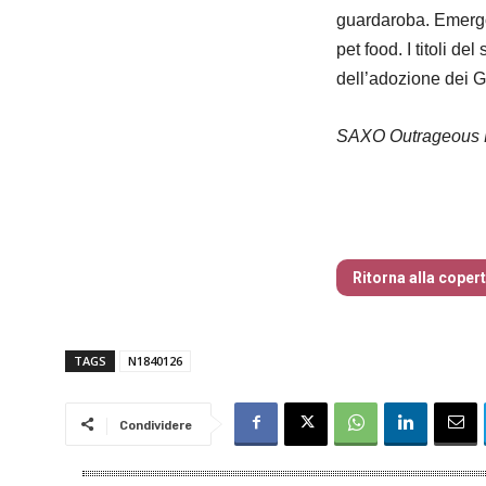
guardaroba. Emergono
pet food. I titoli de
dell’adozione dei 
SAXO Outrageous P
Traders’ Maga
Ritorna alla coper
TAGS
N1840126
Condividere