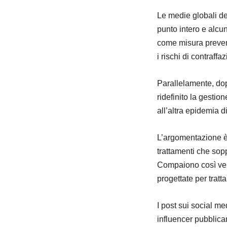
Le medie globali d
punto intero e alcu
come misura prevent
i rischi di contraffa
Parallelamente, do
ridefinito la gestio
all’altra epidemia d
L’argomentazione è 
trattamenti che sop
Compaiono così ver
progettate per tratta
I post sui social m
influencer pubblican