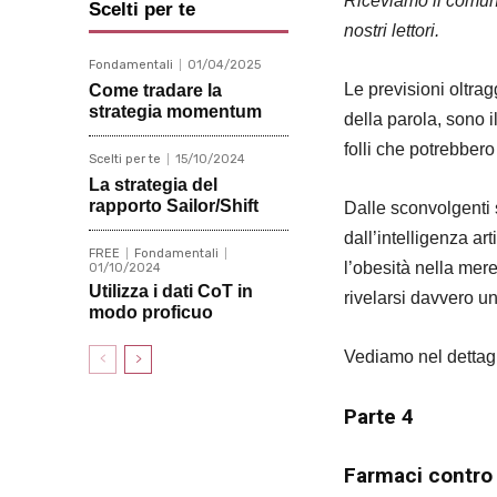
Riceviamo il comun
Scelti per te
nostri lettori.
Fondamentali
01/04/2025
Le previsioni oltra
Come tradare la
strategia momentum
della parola, sono i
folli che potrebbero
Scelti per te
15/10/2024
La strategia del
rapporto Sailor/Shift
Dalle sconvolgenti 
dall’intelligenza ar
FREE
Fondamentali
l’obesità nella mer
01/10/2024
Utilizza i dati CoT in
rivelarsi davvero u
modo proficuo
Vediamo nel dettagl
Parte 4
Farmaci contro l