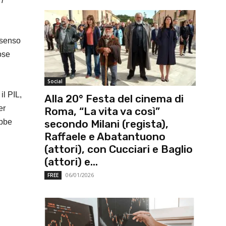
i
 senso
ose
Social
il PIL,
Alla 20° Festa del cinema di
er
Roma, “La vita va così”
ebbe
secondo Milani (regista),
Raffaele e Abatantuono
(attori), con Cucciari e Baglio
(attori) e...
06/01/2026
FREE