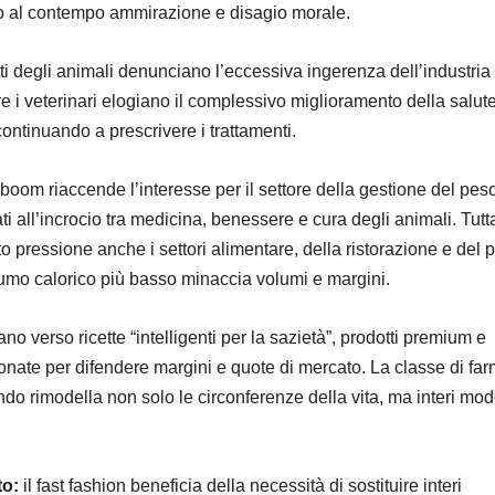
do al contempo ammirazione e disagio morale.
iritti degli animali denunciano l’eccessiva ingerenza dell’industria
e i veterinari elogiano il complessivo miglioramento della salute
ontinuando a prescrivere i trattamenti.
 il boom riaccende l’interesse per il settore della gestione del pes
 all’incrocio tra medicina, benessere e cura degli animali. Tutta
 pressione anche i settori alimentare, della ristorazione e del p
umo calorico più basso minaccia volumi e margini.
tano verso ricette “intelligenti per la sazietà”, prodotti premium e
onate per difendere margini e quote di mercato. La classe di far
ndo rimodella non solo le circonferenze della vita, ma interi mode
to:
il fast fashion beneficia della necessità di sostituire interi