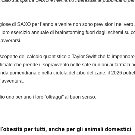
icato stampa da SAXO e riteniamo interessante pubblicarlo per 
ggiose di SAXO per l’anno a venire non sono previsioni nel vero
l loro esercizio annuale di brainstorming fuori dagli schemi su c
 avverarsi.
scoperte del calcolo quantistico a Taylor Swift che fa impennare 
tificiale che prende il sopravvento nelle sale riunioni ai farmaci p
enda pomeridiana e nella ciotola del cibo del cane, il 2026 potr
n’avventura.
io uno per uno i loro “oltraggi” al buon senso.
’obesità per tutti, anche per gli animali domestici