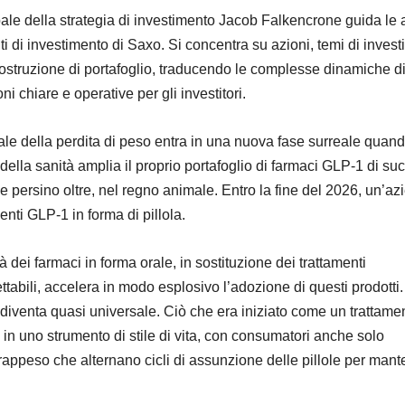
ale della strategia di investimento Jacob Falkencrone guida le at
ti di investimento di Saxo. Si concentra su azioni, temi di inves
costruzione di portafoglio, traducendo le complesse dinamiche d
ni chiare e operative per gli investitori.
ale della perdita di peso entra in una nuova fase surreale quan
della sanità amplia il proprio portafoglio di farmaci GLP-1 di s
 e persino oltre, nel regno animale. Entro la fine del 2026, un’a
enti GLP-1 in forma di pillola.
à dei farmaci in forma orale, in sostituzione dei trattamenti
tabili, accelera in modo esplosivo l’adozione di questi prodotti.
i diventa quasi universale. Ciò che era iniziato come un trattame
 in uno strumento di stile di vita, con consumatori anche solo
appeso che alternano cicli di assunzione delle pillole per mant