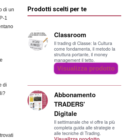
Prodotti scelti per te
o di un
LP-1
entano
Classroom
Il trading di Classe: la Cultura
come fondamenta, il metodo la
struttura portante, il money
management il tetto.
ne
Visualizza prodotto
e di
Abbonamento
li?
,
TRADERS'
Digitale
Il settimanale che vi offre la più
completa guida alle strategie e
alle tecniche di Trading.
trovati
Visualizza prodotto