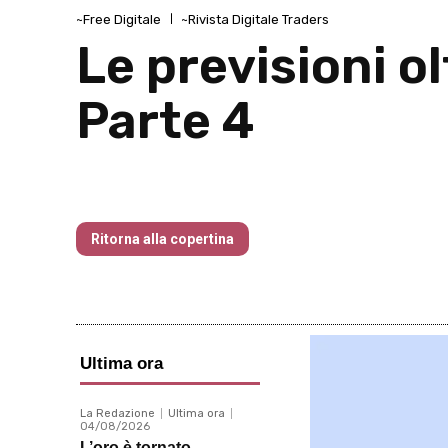
~Free Digitale
~Rivista Digitale Traders
Le previsioni o
Parte 4
Traders’ Magazine – nr 184 Gennaio 
Ritorna alla copertina
Ultima ora
La Redazione
Ultima ora
04/08/2026
L’oro è tornato