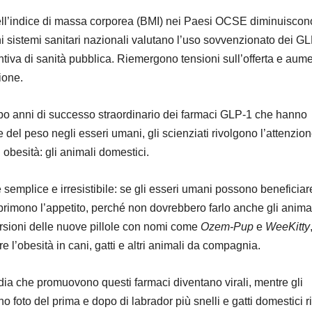
ell’indice di massa corporea (BMI) nei Paesi OCSE diminuiscon
ni sistemi sanitari nazionali valutano l’uso sovvenzionato dei G
iva di sanità pubblica. Riemergono tensioni sull’offerta e aum
zione.
po anni di successo straordinario dei farmaci GLP-1 che hanno
ne del peso negli esseri umani, gli scienziati rivolgono l’attenzio
i obesità: gli animali domestici.
semplice e irresistibile: se gli esseri umani possono beneficiar
primono l’appetito, perché non dovrebbero farlo anche gli anima
sioni delle nuove pillole con nomi come
Ozem-Pup
e
WeeKitty
re l’obesità in cani, gatti e altri animali da compagnia.
edia che promuovono questi farmaci diventano virali, mentre gli
o foto del prima e dopo di labrador più snelli e gatti domestici ri