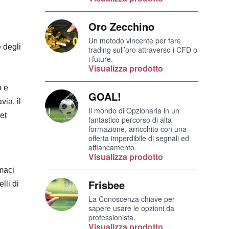
Oro Zecchino
Un metodo vincente per fare
 degli
trading sull’oro attraverso i CFD o
i future.
Visualizza prodotto
o e
GOAL!
via, il
Il mondo di Opzionaria in un
et
fantastico percorso di alta
formazione, arricchito con una
offerta imperdibile di segnali ed
affiancamento.
Visualizza prodotto
maci
Frisbee
lli di
La Conoscenza chiave per
sapere usare le opzioni da
professionista.
Visualizza prodotto