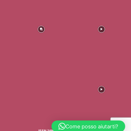
Come posso aiutarti?
ISSN 2499-4316 © COPYRIGHT - TRADERS'