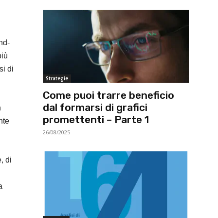
nd-
più
si di
Strategie
Come puoi trarre beneficio
dal formarsi di grafici
n
promettenti – Parte 1
nte
26/08/2025
, di
a