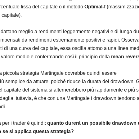
rcentuale fissa del capitale o il metodo
Optimal-f
(massimizzazi
 capitale).
adattano meglio a rendimenti leggermente negativi e di lunga du
mpensati da rendimenti estremamente positivi e rapidi. Osserva
i di una curva del capitale, essa oscilla attorno a una linea med
valore medio e confermando così il principio della
mean rever
 piccola strategia Martingale dovrebbe quindi essere
ù semplice da attuare, poiché riduce la durata del drawdown. Gli
el capitale del sistema si alternerebbero più rapidamente e più 
edaglia, tuttavia, è che con una Martingale i drawdown tendono 
di.
per i trader è quindi:
quanto durerà un possibile drawdown 
 se si applica questa strategia?