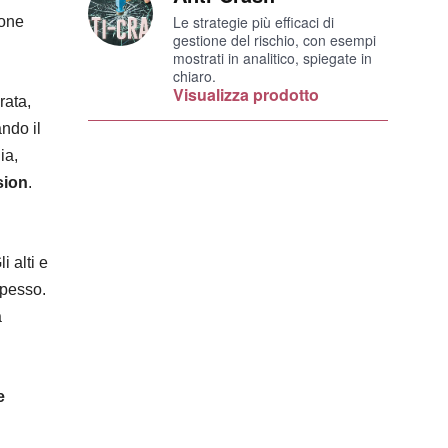
Le strategie più efficaci di
one
gestione del rischio, con esempi
mostrati in analitico, spiegate in
chiaro.
Visualizza prodotto
rata,
ndo il
ia,
sion
.
 alti e
spesso.
a
e