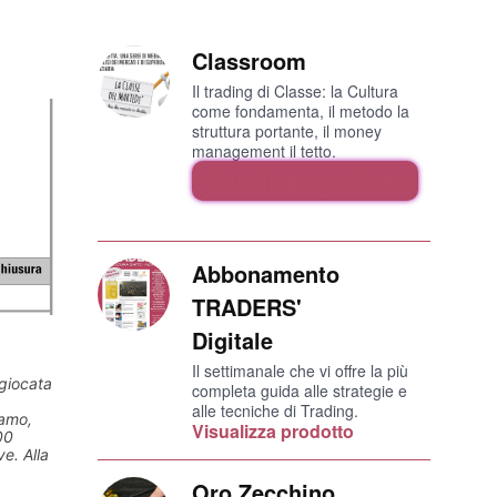
Classroom
Il trading di Classe: la Cultura
come fondamenta, il metodo la
struttura portante, il money
management il tetto.
Visualizza prodotto
Abbonamento
TRADERS'
Digitale
Il settimanale che vi offre la più
 giocata
completa guida alle strategie e
alle tecniche di Trading.
iamo,
Visualizza prodotto
00
e. Alla
Oro Zecchino