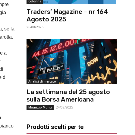
Colonna
empre
Traders’ Magazine – nr 164
gia
Agosto 2025
26/08/2025
a, se la
arotta.
re a
r
di
e di
Analisi di mercato
La settimana del 25 agosto
sulla Borsa Americana
24/08/2025
Maurizio Monti
i
 bianco
Prodotti scelti per te