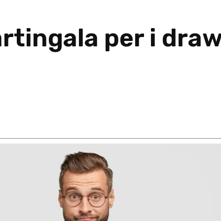
artingala per i dr
25