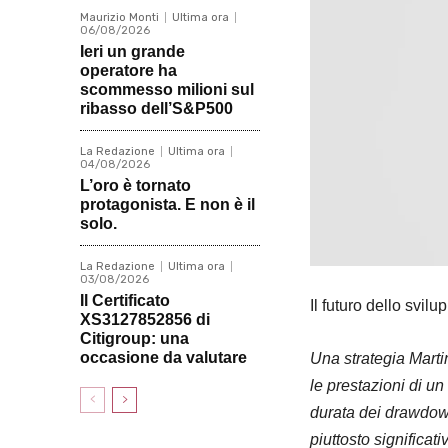
Maurizio Monti
Ultima ora
06/08/2026
Ieri un grande
operatore ha
scommesso milioni sul
ribasso dell’S&P500
La Redazione
Ultima ora
04/08/2026
L’oro è tornato
protagonista. E non è il
solo.
La Redazione
Ultima ora
03/08/2026
Il Certificato
Il futuro dello svilu
XS3127852856 di
Citigroup: una
occasione da valutare
Una strategia Marti
le prestazioni di u
durata dei drawdown
piuttosto significat