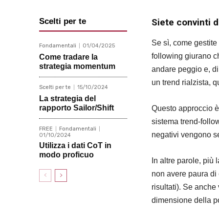
Siete convinti d
Scelti per te
Se sì, come gestite 
Fondamentali
01/04/2025
following giurano c
Come tradare la
strategia momentum
andare peggio e, di 
un trend rialzista, 
Scelti per te
15/10/2024
La strategia del
rapporto Sailor/Shift
Questo approccio è s
sistema trend-foll
FREE
Fondamentali
negativi vengono se
01/10/2024
Utilizza i dati CoT in
modo proficuo
In altre parole, più
non avere paura di 
risultati). Se anch
dimensione della p