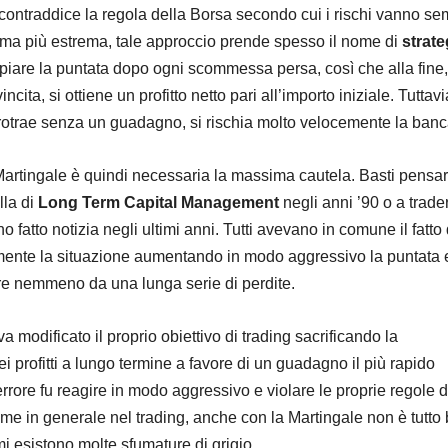
 contraddice la regola della Borsa secondo cui i rischi vanno s
forma più estrema, tale approccio prende spesso il nome di
strate
piare la puntata dopo ogni scommessa persa, così che alla fine,
cita, si ottiene un profitto netto pari all’importo iniziale. Tuttavi
 protrae senza un guadagno, si rischia molto velocemente la banc
artingale è quindi necessaria la massima cautela. Basti pensa
lla di
Long Term Capital Management
negli anni ’90 o a trade
o fatto notizia negli ultimi anni. Tutti avevano in comune il fatto 
mente la situazione aumentando in modo aggressivo la puntata 
re nemmeno da una lunga serie di perdite.
 modificato il proprio obiettivo di trading sacrificando la
 profitti a lungo termine a favore di un guadagno il più rapido
errore fu reagire in modo aggressivo e violare le proprie regole d
come in generale nel trading, anche con la Martingale non è tutto
emi esistono molte sfumature di grigio.