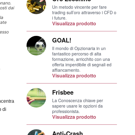
onano.
Un metodo vincente per fare
osti dai
trading sull’oro attraverso i CFD o
la
i future.
tate
Visualizza prodotto
cesso
GOAL!
Il mondo di Opzionaria in un
fantastico percorso di alta
formazione, arricchito con una
offerta imperdibile di segnali ed
o
affiancamento.
Visualizza prodotto
Frisbee
La Conoscenza chiave per
ncentra
sapere usare le opzioni da
o di
professionista.
Visualizza prodotto
Anti-Crash