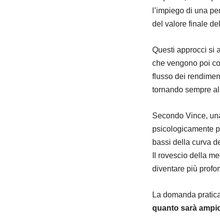
l’impiego di una pe
del valore finale del
Questi approcci si 
che vengono poi co
flusso dei rendiment
tornando sempre al 
Secondo Vince, una
psicologicamente pi
bassi della curva d
Il rovescio della m
diventare più profon
La domanda pratica 
quanto sarà ampio