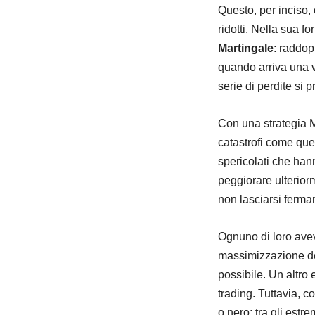
Questo, per inciso,
ridotti. Nella sua 
Martingale
: raddop
quando arriva una vin
serie di perdite si
Con una strategia M
catastrofi come que
spericolati che hann
peggiorare ulterior
non lasciarsi ferma
Ognuno di loro aveva
massimizzazione dei
possibile. Un altro 
trading. Tuttavia, 
o nero: tra gli estr