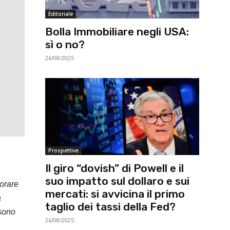
Editoriale
Bolla Immobiliare negli USA:
sì o no?
26/08/2025
Prospettive
Il giro “dovish” di Powell e il
suo impatto sul dollaro e sui
iorare
mercati: si avvicina il primo
a
taglio dei tassi della Fed?
 sono
26/08/2025