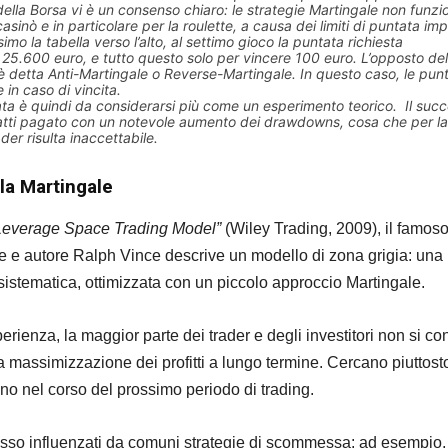
ella Borsa vi è un consenso chiaro: le strategie Martingale non funzi
casinò e in particolare per la roulette, a causa dei limiti di puntata imp
mo la tabella verso l’alto, al settimo gioco la puntata richiesta
5.600 euro, e tutto questo solo per vincere 100 euro. L’opposto del
è detta Anti-Martingale o Reverse-Martingale. In questo caso, le pun
in caso di vincita.
ata è quindi da considerarsi più come un esperimento teorico. Il suc
atti pagato con un notevole aumento dei drawdowns, cosa che per la
der risulta inaccettabile.
 la Martingale
Leverage Space Trading Model”
(Wiley Trading, 2009), il famos
e e autore Ralph Vince descrive un modello di zona grigia: una
 sistematica, ottimizzata con un piccolo approccio Martingale.
rienza, la maggior parte dei trader e degli investitori non si co
a massimizzazione dei profitti a lungo termine. Cercano piuttost
o nel corso del prossimo periodo di trading.
esso influenzati da comuni strategie di scommessa: ad esempio,