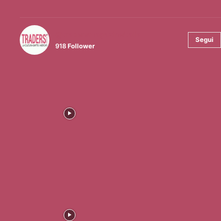
@tradersmagazineitalia
Segui
918
Follower