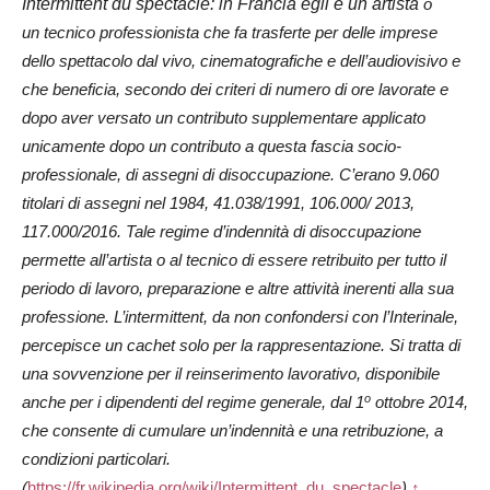
Intermittent du spectacle: in Francia egli è un
artista
o
un
tecnico
professionista che fa trasferte per delle imprese
dello
spettacolo
dal vivo, cinematografiche e dell’audiovis
ivo
e
che beneficia, secondo dei criteri di numero di ore lavorate e
dopo aver versato un contributo supplementare applicato
unicamente dopo un contributo a questa fascia socio-
professionale, di assegni di disoccupazione. C’erano 9.060
titolari di assegni nel 1984, 41.038/1991, 106.000/ 2013,
117.000/2016. Tale
regime d’indennità di disoccupazione
permette all’artista o al tecnico di essere retribuito per tutto il
periodo di
lavoro, preparazione e altre attività inerenti alla sua
professione. L’intermittent, da non confondersi con l’Interinale,
percepisce un cachet solo per la rappresentazione. Si tratta di
una sovvenzione per il reinserimento lavorativo, disponibile
o
anche per i dipendenti del regime generale, dal 1
ottobre 2014,
che consente di cumulare un’indennità e una retribuzione, a
condizioni particolari.
(
https://fr.wikipedia.org/wiki/Intermittent_du_spectacle
)
↑