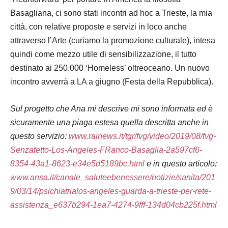
Basagliana, ci sono stati incontri ad hoc a Trieste, la mia
città, con relative proposte e servizi in loco anche
attraverso l’Arte (curiamo la promozione culturale), intesa
quindi come mezzo utile di sensibilizzazione, il tutto
destinato ai 250.000 ‘Homeless’ oltreoceano. Un nuovo
incontro avverrà a LA a giugno (Festa della Repubblica).
Sul progetto che Ana mi descrive mi sono informata ed è
sicuramente una piaga estesa quella descritta anche in
questo servizio:
www.rainews.it/tgr/fvg/video/2019/08/fvg-
Senzatetto-Los-Angeles-FRanco-Basaglia-2a597cf6-
8354-43a1-8623-e34e5d5189bc.html
e in questo articolo:
www.ansa.it/canale_saluteebenessere/notizie/sanita/201
9/03/14/psichiatrialos-angeles-guarda-a-trieste-per-rete-
assistenza_e637b294-1ea7-4274-9fff-134d04cb225f.html