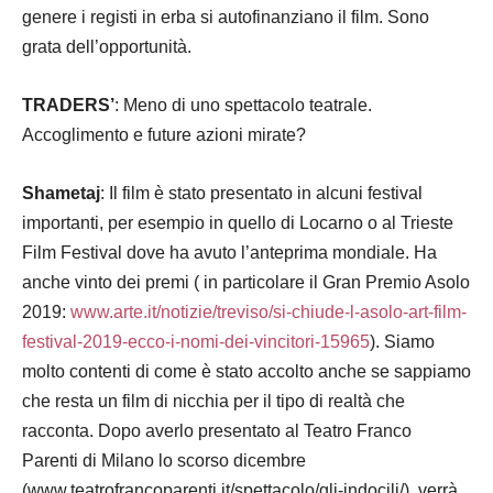
genere i registi in erba si autofinanziano il film. Sono
grata dell’opportunità.
TRADERS’
: Meno di uno spettacolo teatrale.
Accoglimento e future azioni mirate?
Shametaj
: Il film è stato presentato in alcuni festival
importanti, per esempio in quello di Locarno o al Trieste
Film Festival dove ha avuto l’anteprima mondiale. Ha
anche vinto dei premi ( in particolare il Gran Premio Asolo
2019:
www.arte.it/notizie/treviso/si-chiude-l-asolo-art-film-
festival-2019-ecco-i-nomi-dei-vincitori-15965
). Siamo
molto contenti di come è stato accolto anche se sappiamo
che resta un film di nicchia per il tipo di realtà che
racconta. Dopo averlo presentato al Teatro Franco
Parenti di Milano lo scorso dicembre
(www.teatrofrancoparenti.it/spettacolo/gli-indocili/), verrà